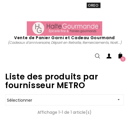
VENTE 20% sur tous. Utiliser le code
OREO
acheter
maintenant
Vente de Panier Garni et Cadeau Gourmand
(Cadeaux d'anniversaire, Départ en Retraite, Remerciements, Noël...)
0
Liste des produits par
fournisseur METRO
Sélectionner

Affichage 1-1 de 1 article(s)