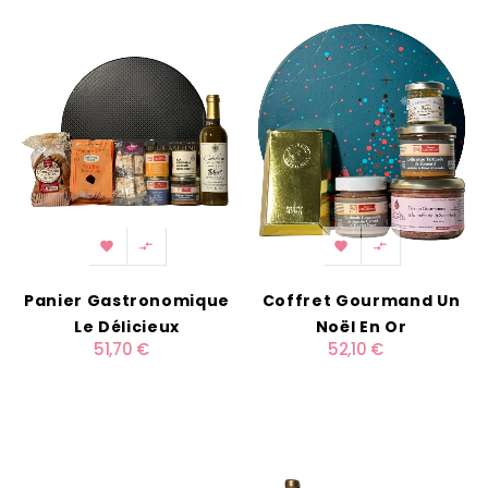




Panier Gastronomique
Coffret Gourmand Un
Le Délicieux
Noël En Or
51,70 €
52,10 €