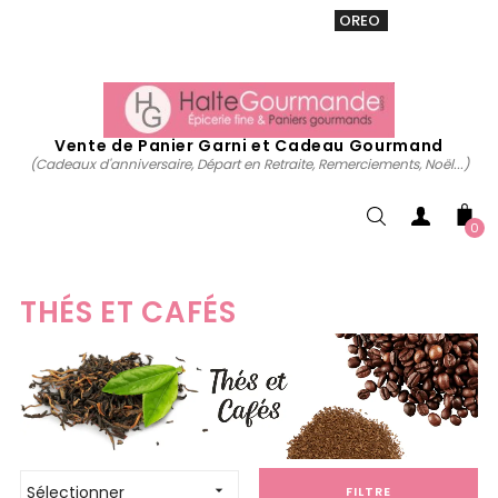
VENTE 20% sur tous. Utiliser le code
OREO
acheter
maintenant
Vente de Panier Garni et Cadeau Gourmand
(Cadeaux d'anniversaire, Départ en Retraite, Remerciements, Noël...)
0
THÉS ET CAFÉS
Sélectionner

FILTRE