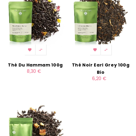




Thé Du Hammam 100g
Thé Noir Earl Grey 100g
8,30 €
Bio
6,20 €