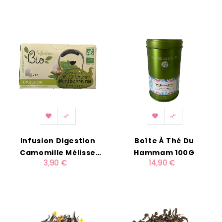




Infusion Digestion
Boîte À Thé Du
Camomille Mélisse
Hammam 100G
3,90 €
14,90 €
Verveine Menthe
Poivrée Bio