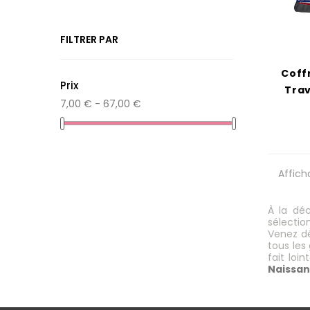
FILTRER PAR
Coff
Prix
Trav
7,00 € - 67,00 €
Affich
À la dé
sélecti
Venez dé
tous les
fait loi
Naissa