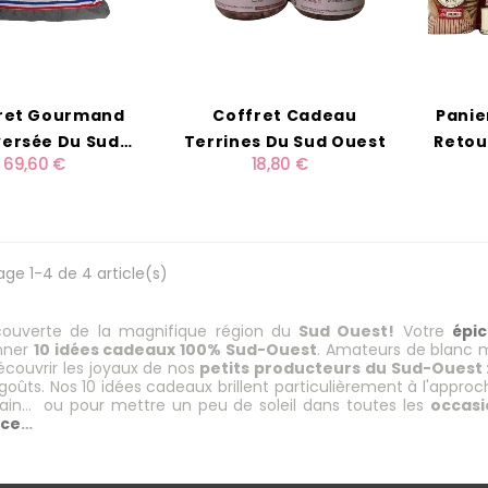
ret Gourmand
Coffret Cadeau
Pani
ersée Du Sud
Terrines Du Sud Ouest
Retou
69,60 €
18,80 €
Ouest
age 1-4 de 4 article(s)
couverte de la magnifique région du
Sud Ouest!
Votre
épi
onner
10 idées cadeaux 100% Sud-Ouest
. Amateurs de blanc mo
couvrir les joyaux de nos
petits producteurs du Sud-Ouest 
 goûts. Nos 10 idées cadeaux brillent particulièrement à l'approc
ntain… ou pour mettre un peu de soleil dans toutes les
occasi
nce
…