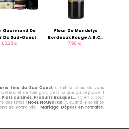
er Gourmand De
Fleur De Mondelys
r Du Sud-Ouest
Bordeaux Rouge A.B.C.*
62,30 €
7,90 €
75cl
cerie fine du Sud Ouest
a fait le choix de vous
elleux et de foie gras, c'est ici que ça se passe !
:
Plats cuisinés
,
Produits Basques
…
il y en a pour
he des fêtes (
Noel
,
Nouvel an
…), quand le soleil se
ons de votre vie
:
Mariage
,
Départ en retraite
,