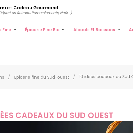
arni et Cadeau Gourmand
épart en Retraite, Remerciements, Noël...)
e Fine
Épicerie Fine Bio
Alcools Et Boissons
A
10 idées cadeaux du Sud 
ons
Épicerie fine du Sud-ouest
IDÉES CADEAUX DU SUD OUEST