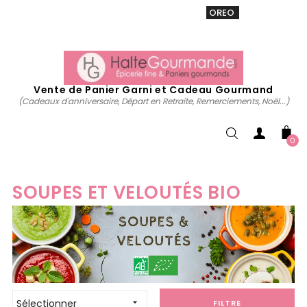
VENTE 20% sur tous. Utiliser le code
OREO
acheter
maintenant
Vente de Panier Garni et Cadeau Gourmand
(Cadeaux d'anniversaire, Départ en Retraite, Remerciements, Noël...)
0
SOUPES ET VELOUTÉS BIO
Sélectionner

FILTRE