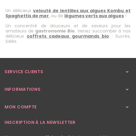
Un délicieux
velouté de lentilles aux algues Kombu et
Spaghettis de mer
, ou de
légumes verts aux algues
!
Un concentré de douceurs et de saveurs pour les
amateurs de
gastronomie Bio
. Venez succomber à nos
délicieux
coffrets cadeaux gourmands bio
: Sucrés,
Salés.
SERVICE CLIENTS

INFORMATIONS

MON COMPTE

INSCRIPTION À LA NEWSLETTER