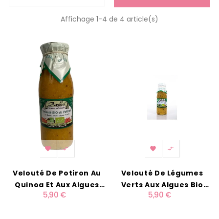
Affichage 1-4 de 4 article(s)




Velouté De Potiron Au
Velouté De Légumes
Quinoa Et Aux Algues
Verts Aux Algues Bio
5,90 €
5,90 €
Kombu
500ml