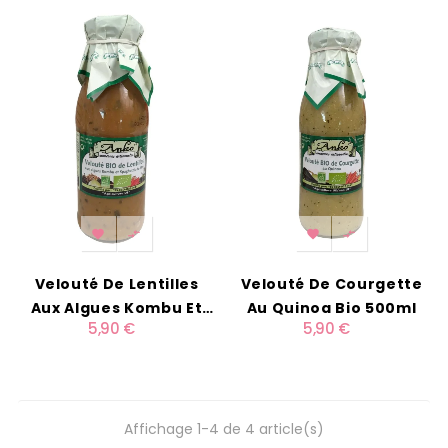




Velouté De Lentilles
Velouté De Courgette
Aux Algues Kombu Et
Au Quinoa Bio 500ml
5,90 €
5,90 €
Spaghettis De Mer Bio
500ml
Affichage 1-4 de 4 article(s)