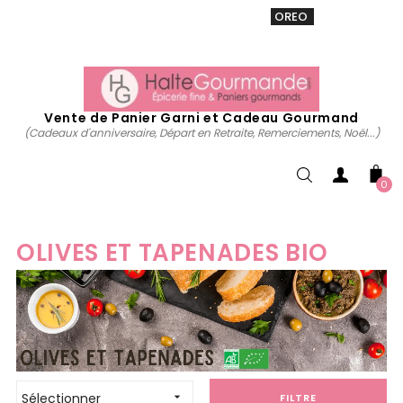
VENTE 20% sur tous. Utiliser le code
OREO
acheter
maintenant
Vente de Panier Garni et Cadeau Gourmand
(Cadeaux d'anniversaire, Départ en Retraite, Remerciements, Noël...)
0
OLIVES ET TAPENADES BIO
Sélectionner

FILTRE