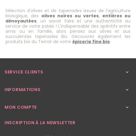
Sélection d'olives et de tapenades issues de l'agriculture
biologique, des
olives noires ou
vertes
,
entières ou
dénoyautées
, un savoir faire et une authenticité au
service de votre palais ! L'indispensable des apéritifs entre
amis ou en famille, alors pensez aux olives et aux
succulentes tapenades Bio. Découvrez également les
produits bio du Terroir de votre
épicerie fine bio
.
SERVICE CLIENTS

INFORMATIONS

MON COMPTE

INSCRIPTION À LA NEWSLETTER