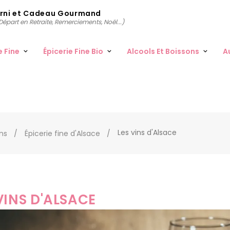
arni et Cadeau Gourmand
épart en Retraite, Remerciements, Noël...)
e Fine
Épicerie Fine Bio
Alcools Et Boissons
A
Les vins d'Alsace
ons
Épicerie fine d'Alsace
VINS D'ALSACE