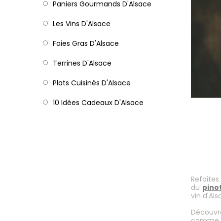
Paniers Gourmands D'Alsace
Les Vins D'Alsace
Foies Gras D'Alsace
Terrines D'Alsace
Plats Cuisinés D'Alsace
10 Idées Cadeaux D'Alsace
Refaites
du
pino
vin d'Als
Découvr
comme 