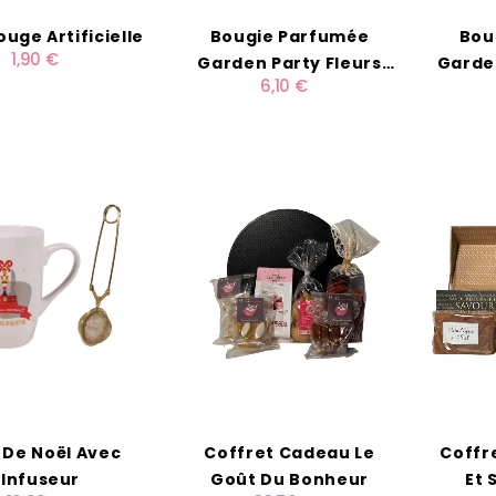
uge Artificielle
Bougie Parfumée
Bou
1,90 €
Garden Party Fleurs
Garden
6,10 €
D'été
 De Noël Avec
Coffret Cadeau Le
Coffr
Infuseur
Goût Du Bonheur
Et 