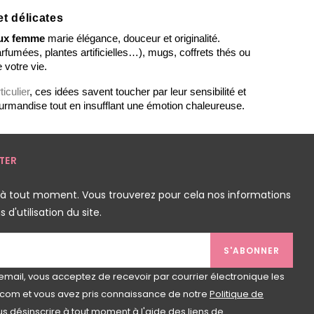
t délicates
aux femme
 marie élégance, douceur et originalité. 
 délicats (roses rouges artificielles, bougies parfumées, plantes artificielles…), mugs, coffrets thés ou 
 votre vie.
iculier
, ces idées savent toucher par leur sensibilité et 
 gourmandise tout en insufflant une émotion chaleureuse.
TER
 à tout moment. Vous trouverez pour cela nos informations
d'utilisation du site.
S'ABONNER
email, vous acceptez de recevoir par courrier électronique les
com et vous avez pris connaissance de notre
Politique de
s désinscrire à tout moment à l'aide des liens de