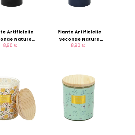
te Artificielle
Plante Artificielle
onde Nature
Seconde Nature
8,90 €
8,90 €
"Sage"
"Tendre"