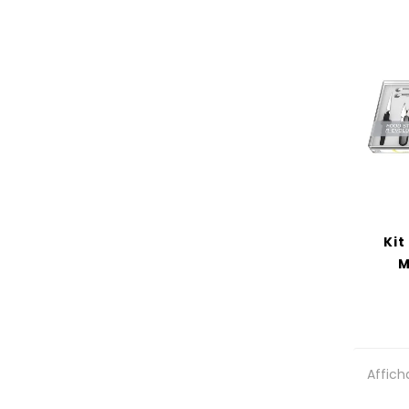
Kit
M
Affich