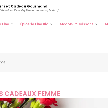
arni et Cadeau Gourmand
épart en Retraite, Remerciements, Noël...)
e Fine
Épicerie Fine Bio
Alcools Et Boissons
A
mme
ES CADEAUX FEMME