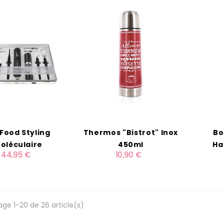
 Food Styling
Thermos "Bistrot" Inox
Bo
oléculaire
450ml
Ha
44,95 €
10,90 €
age 1-20 de 26 article(s)