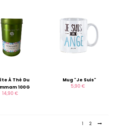
îte À Thé Du
Mug "Je Suis"
5,90 €
mmam 100G
14,90 €
1
2