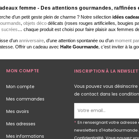
adeaux femme - Des attentions gourmandes, raffinées e
erche d’un petit geste plein de charme ? Notre sélection 
idées cade
gourmands
, 
objets déco
 sucrées
… chaque produit est choisi pour faire plaisir aux femmes de
isse d’un 
anniversaire
, d’une attention spontanée ou d’un 
moment part
catesse. Offrir un cadeau avec 
Halte Gourmande
, c’est inviter à la
MON COMPTE
INSCRIPTION À LA NEWSLET
Vous pouvez vous désinscrire
Mon compte
de contact dans les conditions 
Mes commandes
Mes avoirs
*
En renseignant votre adresse 
Mes adresses
newsletters d'HalteGourmande.
Mes informations
Confidentialité
. Vous pouvez vou