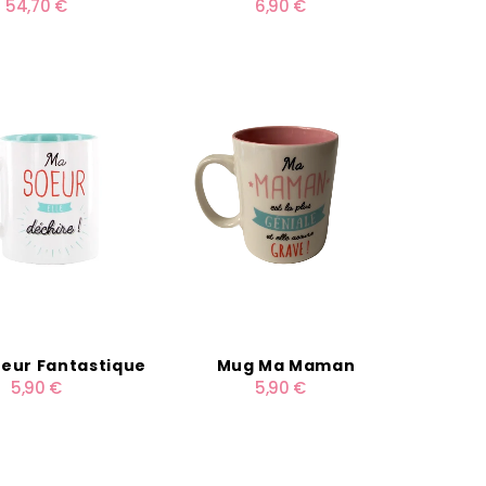
54,70 €
6,90 €
eur Fantastique
Mug Ma Maman
5,90 €
5,90 €