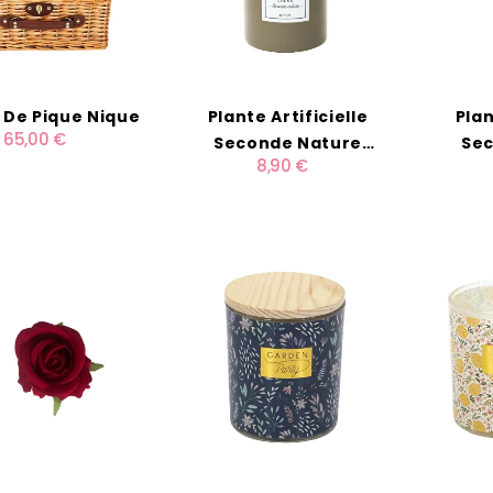
 De Pique Nique
Plante Artificielle
Plan
65,00 €
Seconde Nature
Sec
8,90 €
"Libre"