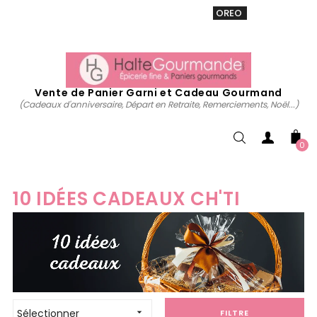
VENTE 20% sur tous. Utiliser le code
OREO
acheter
maintenant
Vente de Panier Garni et Cadeau Gourmand
(Cadeaux d'anniversaire, Départ en Retraite, Remerciements, Noël...)
0
10 IDÉES CADEAUX CH'TI
Sélectionner

FILTRE