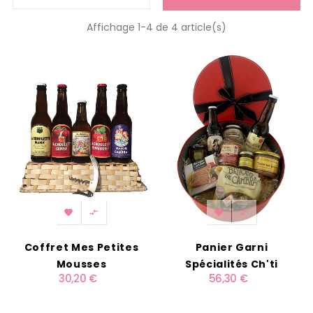
Affichage 1-4 de 4 article(s)




Coffret Mes Petites
Panier Garni
Mousses
Spécialités Ch'ti
30,20 €
56,30 €