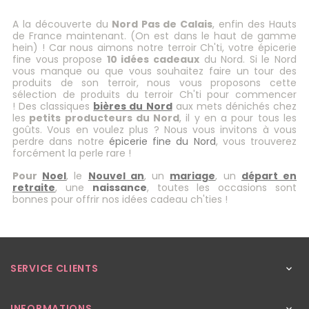
A la découverte du
Nord Pas de Calais
, enfin des Hauts
de France maintenant. (On est dans le haut de gamme
hein) ! Car nous aimons notre terroir Ch'ti, votre épicerie
fine vous propose
10 idées cadeaux
du Nord. Si le Nord
vous manque ou que vous souhaitez faire un tour des
produits de son terroir, nous vous proposons cette
sélection de produits du terroir Ch'ti pour commencer
! Des classiques
bières du Nord
aux mets dénichés chez
les
petits producteurs du Nord
, il y en a pour tous les
goûts. Vous en voulez plus ? Nous vous invitons à vous
perdre dans notre
épicerie fine du Nord
, vous trouverez
forcément la perle rare !
Pour
Noel
, le
Nouvel an
, un
mariage
, un
départ en
retraite
, une
naissance
, toutes les occasions sont
bonnes pour offrir nos idées cadeau ch'ties !
SERVICE CLIENTS

INFORMATIONS