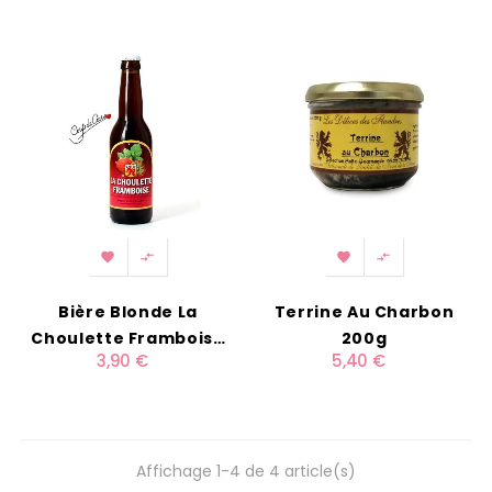




Bière Blonde La
Terrine Au Charbon
Choulette Framboise
200g
3,90 €
5,40 €
33cl
Affichage 1-4 de 4 article(s)