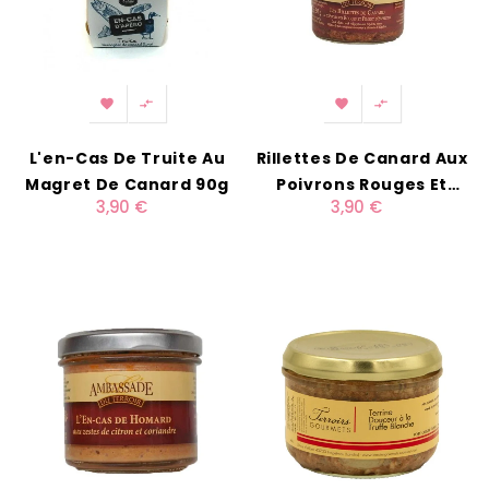




L'en-Cas De Truite Au
Rillettes De Canard Aux
Magret De Canard 90g
Poivrons Rouges Et
3,90 €
3,90 €
Piment D'Espelette 90g