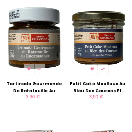




Tartinade Gourmande
Petit Cake Moelleux Au
De Ratatouille Au
Bleu Des Causses Et
3,90 €
3,90 €
Rocamadour 100g
Lentilles Vertes 60g