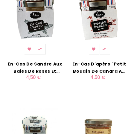




En-Cas De Sandre Aux
En-Cas D'apéro "Petit
Baies De Roses Et
Boudin De Canard Au
4,50 €
4,50 €
Bergamote
Piment D'Espelette"
90g