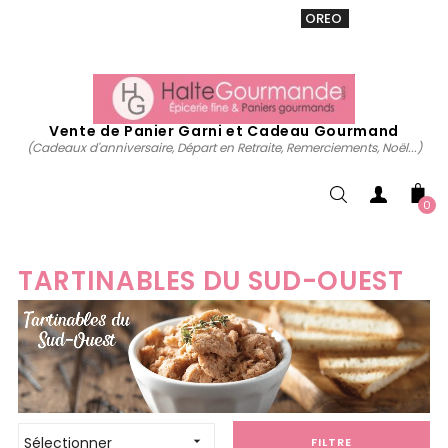
VENTE 20% sur tous. Utiliser le code
OREO
acheter
maintenant
Vente de Panier Garni et Cadeau Gourmand
(Cadeaux d'anniversaire, Départ en Retraite, Remerciements, Noël...)
0
TARTINABLES DU SUD-OUEST
Sélectionner

FILTRE