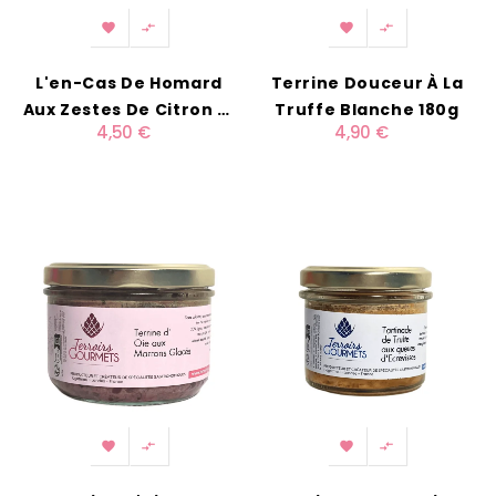




L'en-Cas De Homard
Terrine Douceur À La
Aux Zestes De Citron Et
Truffe Blanche 180g
4,50 €
4,90 €
Coriandre 90g



