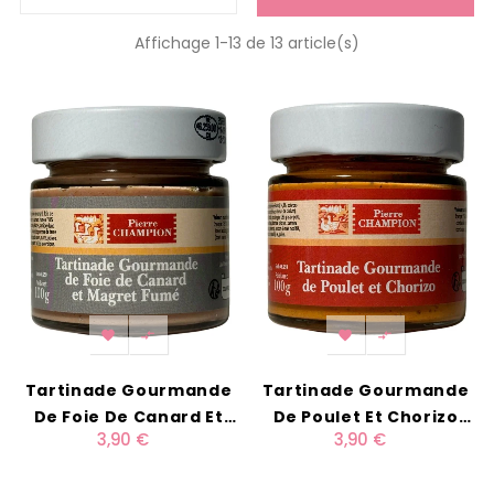
Affichage 1-13 de 13 article(s)




Tartinade Gourmande
Tartinade Gourmande
De Foie De Canard Et
De Poulet Et Chorizo
3,90 €
3,90 €
Magret Fumé 100g
100g