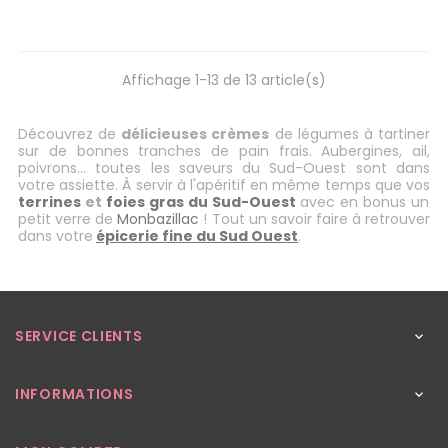
Affichage 1-13 de 13 article(s)
Découvrez de
délicieuses crèmes
de légumes à tartiner
sur de bonnes tranches de pain frais. Aubergines, ail,
poivrons… toutes les saveurs du Sud-Ouest sont dans
votre assiette. À servir à l'apéritif en même temps que vos
terrines
et
foies gras du Sud-Ouest
avec en bonus un
petit verre de
Monbazillac
! Tout un savoir faire à retrouver
dans votre
épicerie fine du Sud Ouest
.
SERVICE CLIENTS

INFORMATIONS
