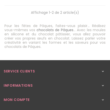
Affichage 1-2 de 2 article(s)
Pour les fêtes de Pâques, faites-vous plaisir… Réalisez
vous-mêmes vos
chocolats de Pâques
... Avec les moules
en silicone et du chocolat pâtissier, vous allez pouvoir
créer vos propres œufs en chocolat. Laissez parler votre
créativité en variant les formes et les saveurs pour vos
chocolats de Pâques.
SERVICE CLIENTS

INFORMATIONS

MON COMPTE
