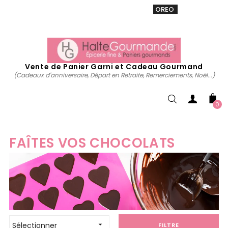
VENTE 20% sur tous. Utiliser le code
OREO
acheter
maintenant
Vente de Panier Garni et Cadeau Gourmand
(Cadeaux d'anniversaire, Départ en Retraite, Remerciements, Noël...)
0
FAÎTES VOS CHOCOLATS
Sélectionner

FILTRE