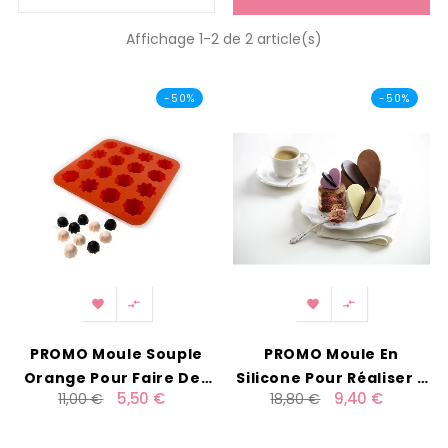
Affichage 1-2 de 2 article(s)
-50%
-50%




PROMO Moule Souple
PROMO Moule En
Orange Pour Faire Des
Silicone Pour Réaliser 3
5,50 €
9,40 €
11,00 €
18,80 €
Chocolats Ou Des
Coeurs En 3D Lékué
Glaçons