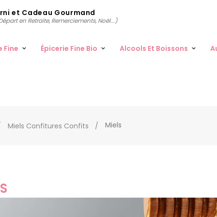
arni et Cadeau Gourmand
épart en Retraite, Remerciements, Noël...)
e Fine
Épicerie Fine Bio
Alcools Et Boissons
A
Miels
Miels Confitures Confits
S