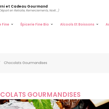
arni et Cadeau Gourmand
épart en Retraite, Remerciements, Noël...)
e Fine
Épicerie Fine Bio
Alcools Et Boissons
A
Chocolats Gourmandises
COLATS GOURMANDISES