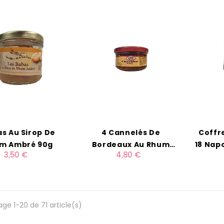
s Au Sirop De
4 Cannelés De
Coffr
m Ambré 90g
Bordeaux Au Rhum
18 Napo
3,50 €
4,80 €
160g
age 1-20 de 71 article(s)