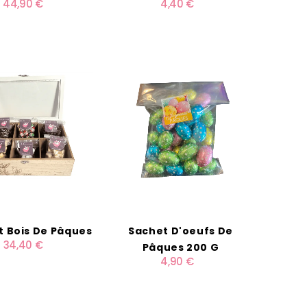
44,90 €
4,40 €
100g BIO
t Bois De Pâques
Sachet D'oeufs De
34,40 €
Pâques 200 G
4,90 €