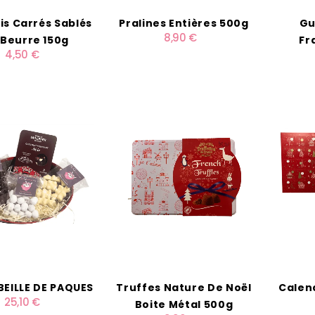
is Carrés Sablés
Pralines Entières 500g
Gu
8,90 €
 Beurre 150g
Fr
4,50 €
BEILLE DE PAQUES
Truffes Nature De Noël
Calend
25,10 €
Boite Métal 500g