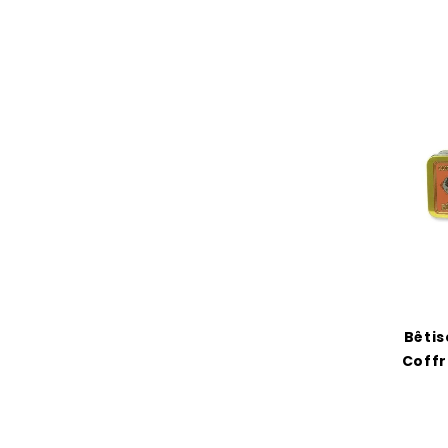
Bêti
Coffr