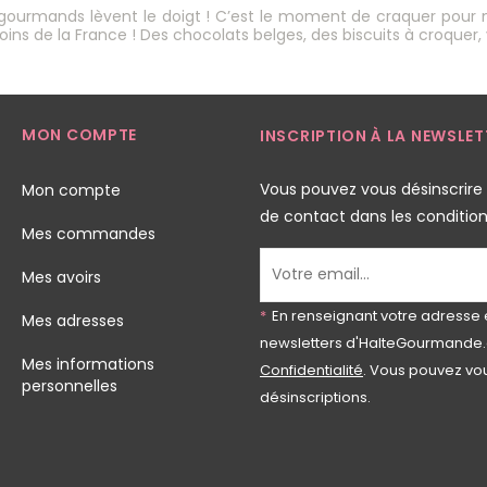
gourmands lèvent le doigt ! C’est le moment de craquer pour
oins de la France ! Des chocolats belges, des biscuits à croquer, 
MON COMPTE
INSCRIPTION À LA NEWSLET
Vous pouvez vous désinscrire
Mon compte
de contact dans les conditions 
Mes commandes
Mes avoirs
*
En renseignant votre adresse 
Mes adresses
newsletters d'HalteGourmande.
Mes informations
Confidentialité
. Vous pouvez vou
personnelles
désinscriptions.