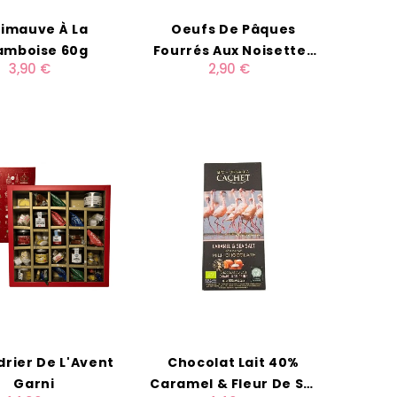
imauve À La
Oeufs De Pâques
amboise 60g
Fourrés Aux Noisettes
3,90 €
2,90 €
100g
rier De L'Avent
Chocolat Lait 40%
Garni
Caramel & Fleur De Sel