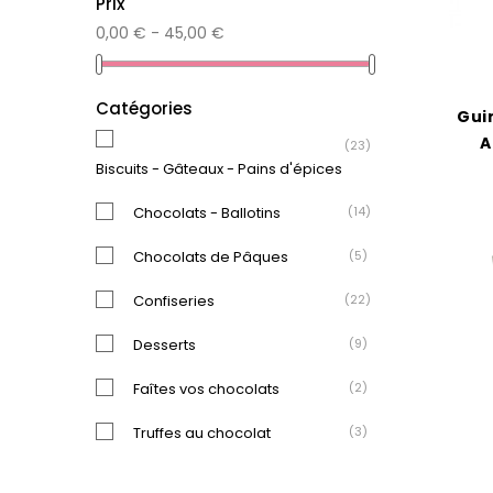
Prix
0,00 € - 45,00 €
Catégories
Gui
A
(23)
Biscuits - Gâteaux - Pains d'épices
Chocolats - Ballotins
(14)
Chocolats de Pâques
(5)
Confiseries
(22)
Desserts
(9)
Faîtes vos chocolats
(2)
Truffes au chocolat
(3)