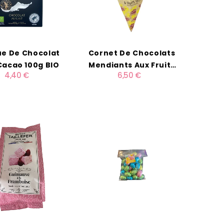
ue De Chocolat
Cornet De Chocolats
 Cacao 100g BIO
Mendiants Aux Fruits
4,40 €
6,50 €
Secs 65G