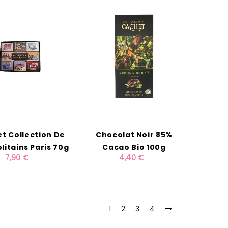
et Collection De
Chocolat Noir 85%
litains Paris 70g
Cacao Bio 100g
7,90 €
4,40 €
1
2
3
4