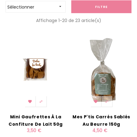
Sélectionner

FILTRE
Affichage 1-20 de 23 article(s)




Mini Gaufrettes À La
Mes P'tis Carrés Sablés
Confiture De Lait 50g
Au Beurre 150g
3,50 €
4,50 €