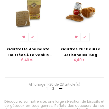




Gaufrette Amusante
Gaufres Pur Beurre
Fourrées À La Vanille
Artisanales 150g
6,40 €
4,40 €
175g
Affichage 1-20 de 23 article(s)
1
2
Découvrez sur notre site, une large sélection de biscuits et
de gâteaux en tous genres. Reflets des douceurs de nos