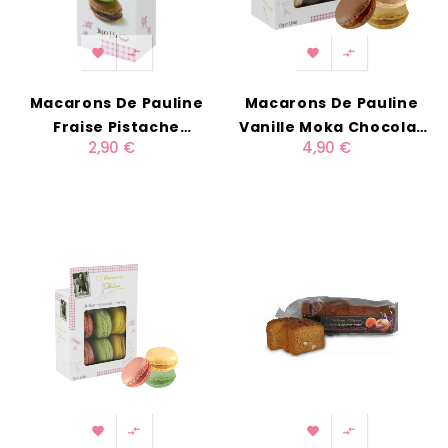




Macarons De Pauline
Macarons De Pauline
Fraise Pistache
Vanille Moka Chocolat
2,90 €
4,90 €
Chocolat X3
X6



