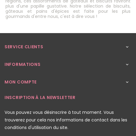
régions, ces assortiments de gâteaux et biscuits raviront
plus d'une papille gustative. Notre sélection de biscuits,
gâteaux et pains d'épices est faite pour les plus
gourmands d'entre nous, c'est à dire vous !
SERVICE CLIENTS

INFORMATIONS

MON COMPTE

INSCRIPTION À LA NEWSLETTER
Vous pouvez vous désinscrire à tout moment. Vous
trouverez pour cela nos informations de contact dans les
conditions d'utilisation du site.