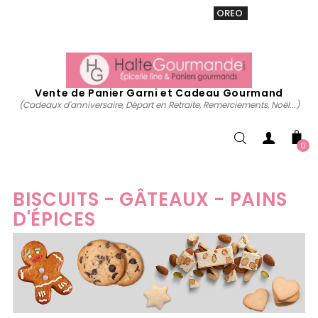
VENTE 20% sur tous. Utiliser le code
OREO
acheter
maintenant
Vente de Panier Garni et Cadeau Gourmand
(Cadeaux d'anniversaire, Départ en Retraite, Remerciements, Noël...)
0
BISCUITS - GÂTEAUX - PAINS
D'ÉPICES