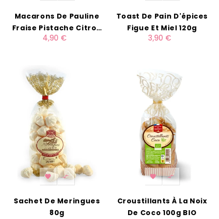
Macarons De Pauline
Toast De Pain D'épices
Fraise Pistache Citron
Figue Et Miel 120g
4,90 €
3,90 €
X6




Sachet De Meringues
Croustillants À La Noix
80g
De Coco 100g BIO