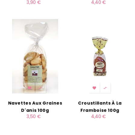
3,90 €
4,40 €




Navettes Aux Graines
Croustillants À La
D'anis 100g
Framboise 100g
3,50 €
4,40 €