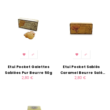




Etui Pocket Galettes
Etui Pocket Sablés
Sablées Pur Beurre 50g
Caramel Beurre Salé
2,80 €
2,80 €
55g