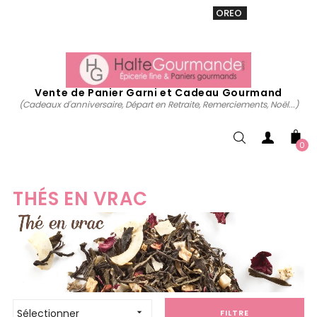
VENTE 20% sur tous. Utiliser le code
OREO
acheter
maintenant
Vente de Panier Garni et Cadeau Gourmand
(Cadeaux d'anniversaire, Départ en Retraite, Remerciements, Noël...)
0
THÉS EN VRAC
Sélectionner

FILTRE