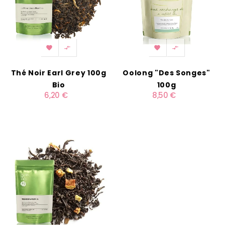




Thé Noir Earl Grey 100g
Oolong "Des Songes"
Bio
100g
6,20 €
8,50 €