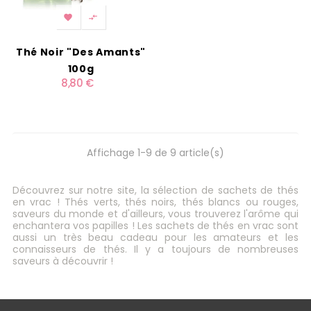


Thé Noir "Des Amants"
100g
8,80 €
Affichage 1-9 de 9 article(s)
Découvrez sur notre site, la sélection de sachets de thés
en vrac ! Thés verts, thés noirs, thés blancs ou rouges,
saveurs du monde et d'ailleurs, vous trouverez l'arôme qui
enchantera vos papilles ! Les sachets de thés en vrac sont
aussi un très beau cadeau pour les amateurs et les
connaisseurs de thés. Il y a toujours de nombreuses
saveurs à découvrir !