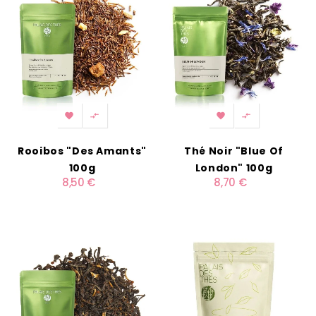




Rooibos "Des Amants"
Thé Noir "Blue Of
100g
London" 100g
8,50 €
8,70 €