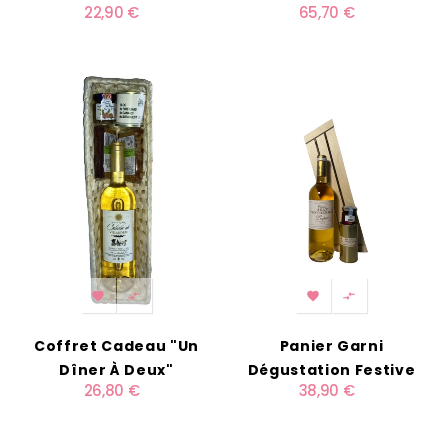
22,90 €
65,70 €
Sud-Ouest"




Coffret Cadeau "Un
Panier Garni
Dîner À Deux"
Dégustation Festive
26,80 €
38,90 €