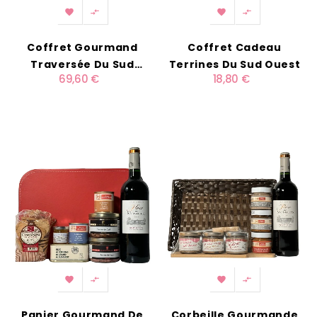




Coffret Gourmand
Coffret Cadeau
Traversée Du Sud
Terrines Du Sud Ouest
69,60 €
18,80 €
Ouest




Panier Gourmand De
Corbeille Gourmande