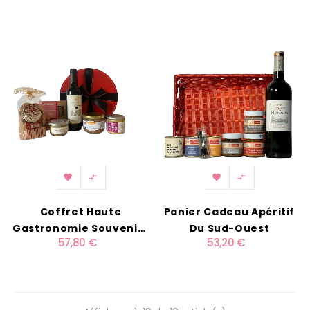




Coffret Haute
Panier Cadeau Apéritif
Gastronomie Souvenirs
Du Sud-Ouest
57,80 €
53,20 €
Du Sud Ouest