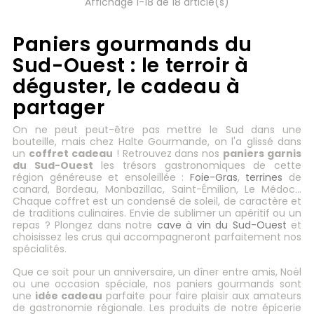
Affichage 1-18 de 18 article(s)
Paniers gourmands du
Sud-Ouest : le terroir à
déguster, le cadeau à
partager
On ne peut peut-être pas mettre le Sud dans une
bouteille, mais chez Halte Gourmande, on l'a glissé dans
un
coffret cadeau
! Retrouvez dans nos
paniers garnis
du Sud-Ouest
les trésors gastronomiques de cette
région généreuse et ensoleillée :
Foie-Gras
,
terrines
de
canard, Bordeau, Monbazillac, Saint-Émilion, Le Médoc…
Chaque coffret est un condensé de soleil, de caractère et
de traditions culinaires. Envie de sublimer un apéritif ou un
repas ? Plongez dans notre
cave à vin du Sud-Ouest
et
choisissez les crus qui accompagneront parfaitement nos
spécialités.
Que ce soit pour un anniversaire, un dîner entre amis, Noël
ou une occasion spéciale, nos paniers gourmands sont
une
idée cadeau
parfaite pour faire plaisir aux amateurs
de gastronomie régionale. Les produits de notre épicerie