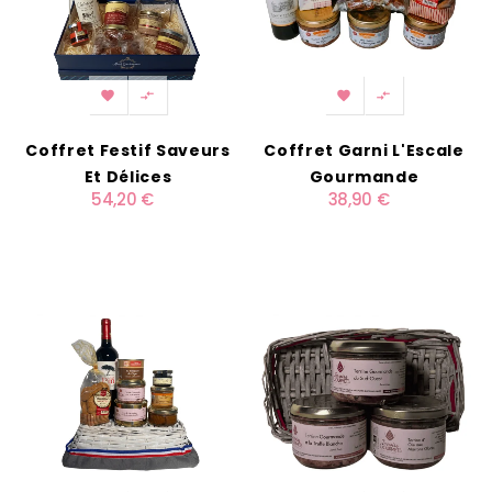




Coffret Festif Saveurs
Coffret Garni L'Escale
Et Délices
Gourmande
54,20 €
38,90 €