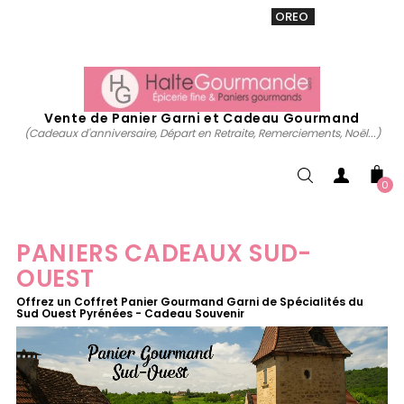
VENTE 20% sur tous. Utiliser le code
OREO
acheter
maintenant
Vente de Panier Garni et Cadeau Gourmand
(Cadeaux d'anniversaire, Départ en Retraite, Remerciements, Noël...)
0
PANIERS CADEAUX SUD-
OUEST
Offrez un Coffret Panier Gourmand Garni de Spécialités du
Sud Ouest Pyrénées - Cadeau Souvenir