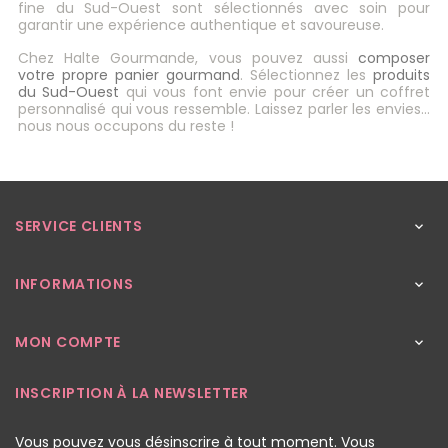
fine du Sud-Ouest sont sélectionnés avec soin pour
garantir une expérience authentique et savoureuse.
Chez Halte Gourmande, vous pouvez aussi
composer
votre propre panier gourmand
. Sélectionnez les
produits
du Sud-Ouest
qui vous font envie pour créer un coffret
personnalisé qui vous ressemble. Laissez parler les envies…
nous nous occupons du reste !
SERVICE CLIENTS

INFORMATIONS

MON COMPTE

INSCRIPTION À LA NEWSLETTER
Vous pouvez vous désinscrire à tout moment. Vous