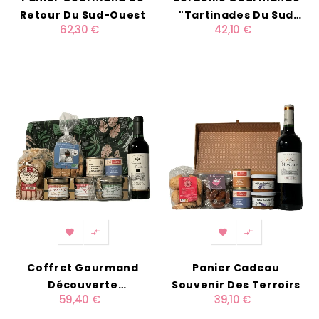
Retour Du Sud-Ouest
"Tartinades Du Sud
62,30 €
42,10 €
Ouest"




Coffret Gourmand
Panier Cadeau
Découverte
Souvenir Des Terroirs
59,40 €
39,10 €
Gastronomique