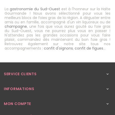
La
gastronomie du Sud-Ouest
est à l'honneur sur la Halte
Gourmande ! Nous avons sélectionné pour vous les
meilleurs blocs de foies gras de la région. A déguster entre
amis ou en famille, accompagné d'un vin liquoreux ou de
champagne
, une fois que vous aurez gouté au foie gras
du Sud-Ouest, vous ne pourrez plus vous en passer !
N'attendez pas les grandes occasions pour vous faire
plaisir, commandez dès maintenant du bon foie gras !
Retrouvez également sur notre site tous nos
accompagnements :
confit d'oignons
,
confit de figues
…
SERVICE CLIENTS

INFORMATIONS

MON COMPTE
