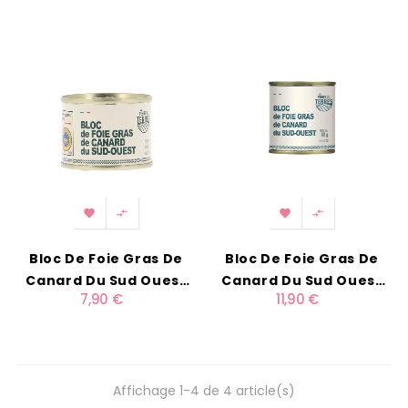




Bloc De Foie Gras De
Bloc De Foie Gras De
Canard Du Sud Ouest
Canard Du Sud Ouest
7,90 €
11,90 €
65g IGP
100g IGP
Affichage 1-4 de 4 article(s)