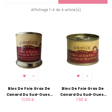
Affichage 1-4 de 4 article(s)




Bloc De Foie Gras De
Bloc De Foie Gras De
Canard Du Sud-Ouest
Canard Du Sud-Ouest
17,00 €
7,50 €
200g IGP
IGP 65g