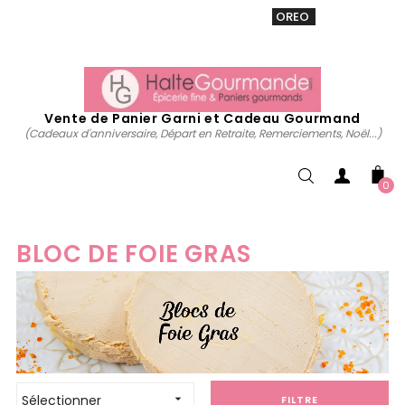
VENTE 20% sur tous. Utiliser le code
OREO
acheter
maintenant
Vente de Panier Garni et Cadeau Gourmand
(Cadeaux d'anniversaire, Départ en Retraite, Remerciements, Noël...)
0
BLOC DE FOIE GRAS
Sélectionner

FILTRE