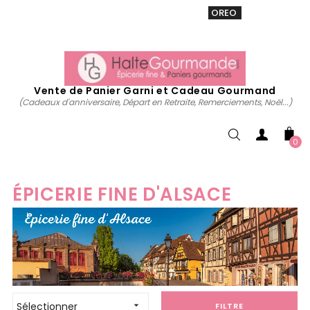
VENTE 20% sur tous. Utiliser le code
OREO
acheter
maintenant
Vente de Panier Garni et Cadeau Gourmand
(Cadeaux d'anniversaire, Départ en Retraite, Remerciements, Noël...)
0
ÉPICERIE FINE D'ALSACE
Sélectionner

FILTRE