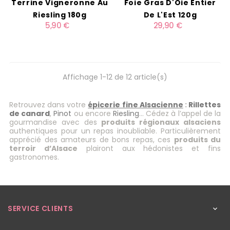
Terrine Vigneronne Au
Foie Gras D'Oie Entier
Riesling 180g
De L'Est 120g
5,90 €
29,90 €
Affichage 1-12 de 12 article(s)
Retrouvez dans votre
épicerie fine Alsacienne
:
Rillettes
de canard
,
Pinot
ou encore
Riesling
… Cédez à l’appel de la
gourmandise avec des
produits régionaux alsaciens
authentiques pour un repas inoubliable. Particulièrement
apprécié des amateurs de bons repas, ces
produits du
terroir d’Alsace
plairont aux hédonistes et fins
gastronomes.
SERVICE CLIENTS
