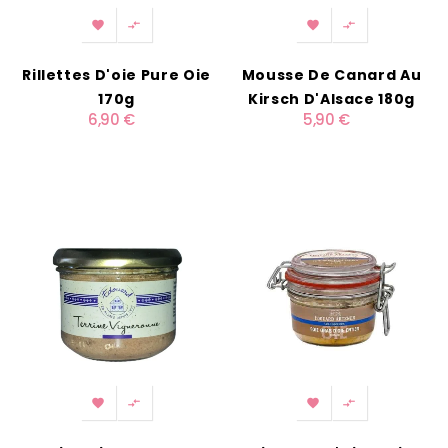




Rillettes D'oie Pure Oie
Mousse De Canard Au
170g
Kirsch D'Alsace 180g
6,90 €
5,90 €



