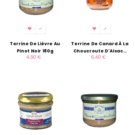




Terrine De Lièvre Au
Terrine De Canard À La
Pinot Noir 180g
Choucroute D'Alsace
4,90 €
6,40 €
180g