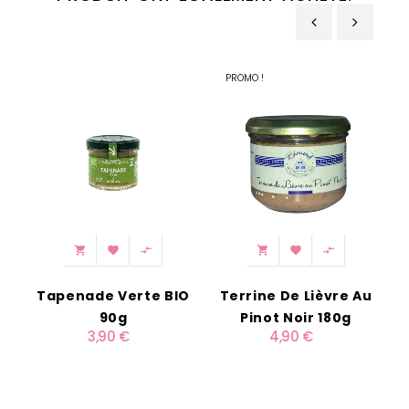
‹
›
PROMO !






Tapenade Verte BIO
Terrine De Lièvre Au
90g
Pinot Noir 180g
3,90 €
4,90 €