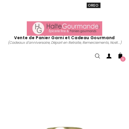
VENTE 20% sur tous. Utiliser le code
OREO
acheter
maintenant
Vente de Panier Garni et Cadeau Gourmand
(Cadeaux d'anniversaire, Départ en Retraite, Remerciements, Noël...)
0