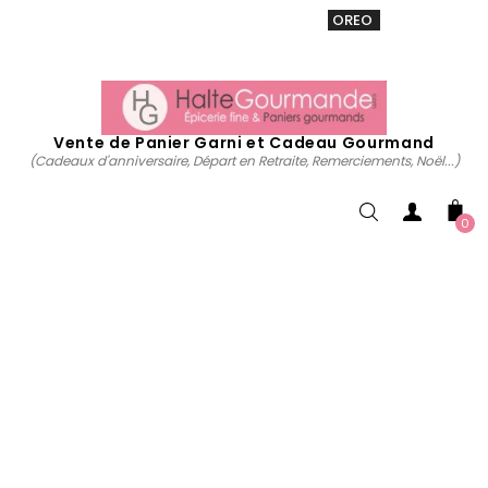
VENTE 20% sur tous. Utiliser le code
OREO
acheter
maintenant
Vente de Panier Garni et Cadeau Gourmand
(Cadeaux d'anniversaire, Départ en Retraite, Remerciements, Noël...)
0