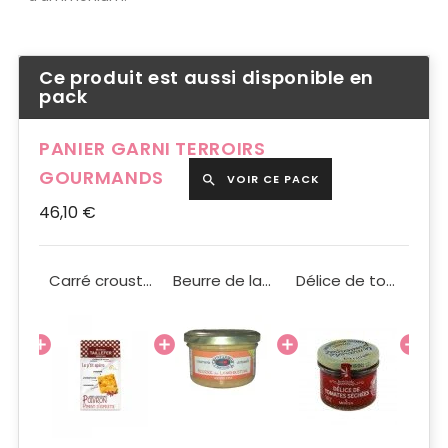
Ce produit est aussi disponible en
pack
PANIER GARNI TERROIRS
GOURMANDS
VOIR CE PACK

46,10 €
Rillettes de saumon 90g
Carré croustillant poivron piment d'Espelette 97g BIO
Beurre de langoustine 90g
Délice de tomates séchées Méditea 90g