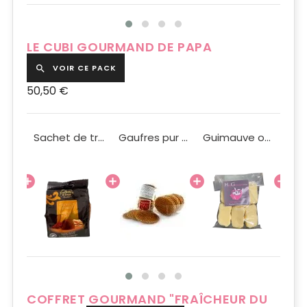
LE CUBI GOURMAND DE PAPA
VOIR CE PACK

50,50 €
Macarons de Pauline Fraise Pistache Chocolat x3
Sachet de truffes aux éclats de caramel 150g
Gaufres pur beurre artisanales 150g
Guimauve ourson blanc 100g
COFFRET GOURMAND "FRAÎCHEUR DU