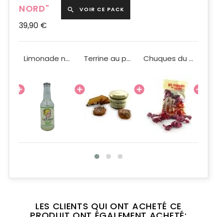
NORD"
VOIR CE PACK

39,90 €
Coffret Fraîcheur Grand Modèle
Limonade nature Bio La Gosse 25cl
Terrine au pain d'épices 200g
Chuques du Nord 150g
LES CLIENTS QUI ONT ACHETÉ CE
PRODUIT ONT ÉGALEMENT ACHETÉ: