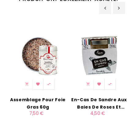
‹
›






Assemblage Pour Foie
En-Cas De Sandre Aux
Gras 60g
Baies De Roses Et
7,50 €
4,50 €
Bergamote