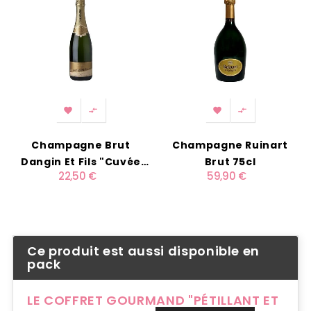




Champagne Brut
Champagne Ruinart
Dangin Et Fils "Cuvée
Brut 75cl
22,50 €
59,90 €
Carte Or" 75cl
Ce produit est aussi disponible en
pack
LE COFFRET GOURMAND "PÉTILLANT ET