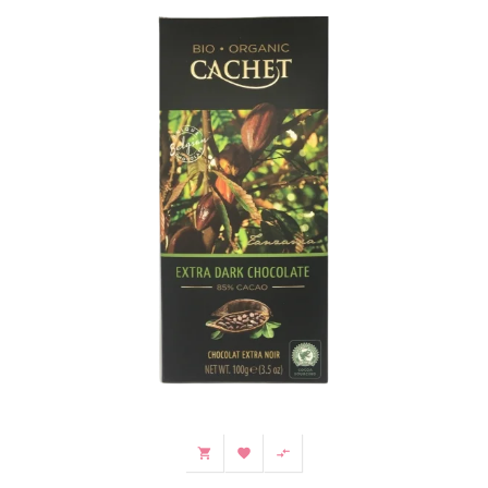


