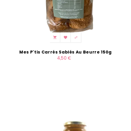



Mes P'tis Carrés Sablés Au Beurre 150g
4,50 €