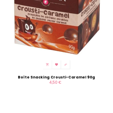



Boîte Snacking Crousti-Caramel 90g
4,50 €