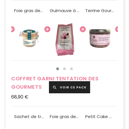
Boîte ronde rouge noeud en satin noir GM
Foie gras de Canard entier IGP 180g
Guimauve à la Framboise 60g
Terrine Gourmande à la Truffe blanche 180g
COFFRET GARNI TENTATION DES
GOURMETS
VOIR CE PACK

68,90 €
Boîte ronde noire décor Savoureux GM
Sachet de truffes aux éclats de caramel 150g
Foie gras de Canard entier IGP 180g
Petit Cake Moelleux au Magret Fumé et Pignons de Pin 60g