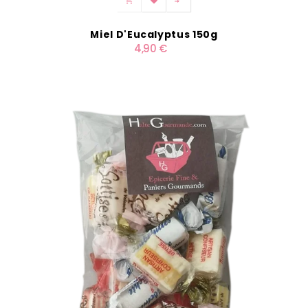



Miel D'Eucalyptus 150g
4,90 €