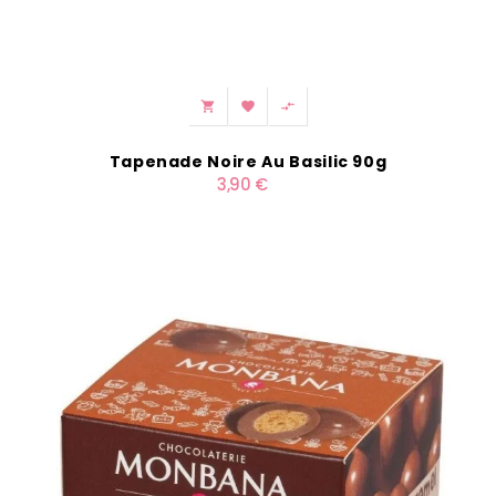



Tapenade Noire Au Basilic 90g
3,90 €