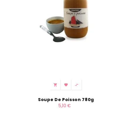



Soupe De Poisson 780g
5,10 €