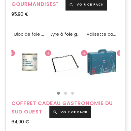
GOURMANDISES"
VOIR CE PACK

95,90 €
Champagne "Cuvée prestige Dangin" millésimé 75cl
Bloc de foie gras de canard du Sud Ouest 100g IGP
Lyre à foie gras
Valisette carton rectangle Moyen Modèle Bleu/Rouge/Or
COFFRET CADEAU GASTRONOMIE DU
SUD OUEST
VOIR CE PACK

64,90 €