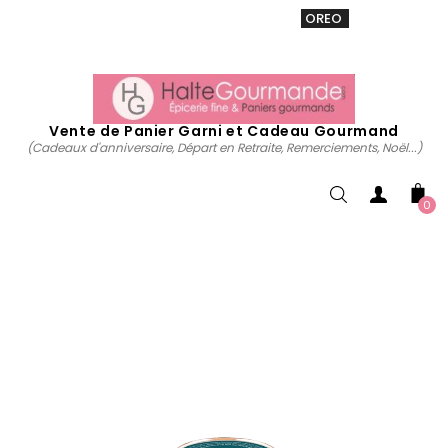
VENTE 20% sur tous. Utiliser le code
OREO
acheter
maintenant
Vente de Panier Garni et Cadeau Gourmand
(Cadeaux d'anniversaire, Départ en Retraite, Remerciements, Noël...)
0