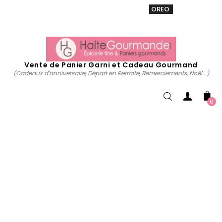
VENTE 20% sur tous. Utiliser le code
OREO
acheter
maintenant
Vente de Panier Garni et Cadeau Gourmand
(Cadeaux d'anniversaire, Départ en Retraite, Remerciements, Noël...)
0