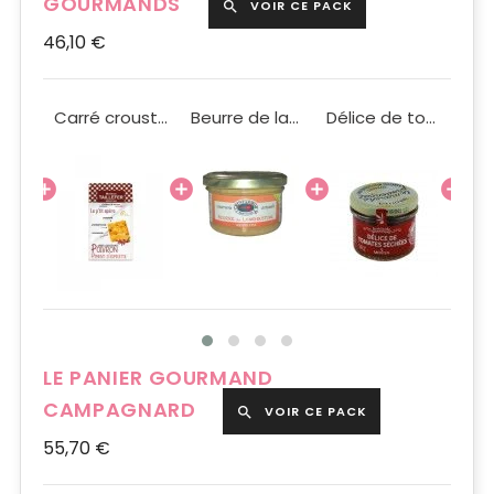
GOURMANDS
VOIR CE PACK

46,10 €
Rillettes de saumon 90g
Carré croustillant poivron piment d'Espelette 97g BIO
Beurre de langoustine 90g
Délice de tomates séchées Méditea 90g
LE PANIER GOURMAND
CAMPAGNARD
VOIR CE PACK

55,70 €