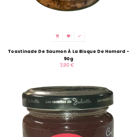



Toastinade De Saumon À La Bisque De Homard -
90g
3,90 €