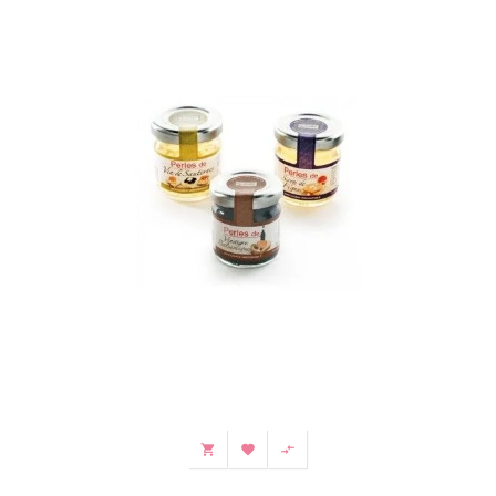


