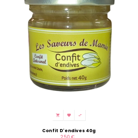



Confit D'endives 40g
2,50 €