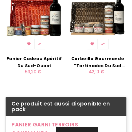




Panier Cadeau Apéritif
Corbeille Gourmande
Du Sud-Ouest
"Tartinades Du Sud
53,20 €
42,10 €
Ouest"
Ce produit est aussi disponible en
pack
PANIER GARNI TERROIRS