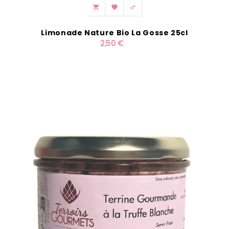



Limonade Nature Bio La Gosse 25cl
2,50 €