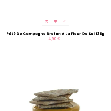



Pâté De Campagne Breton À La Fleur De Sel 135g
4,90 €