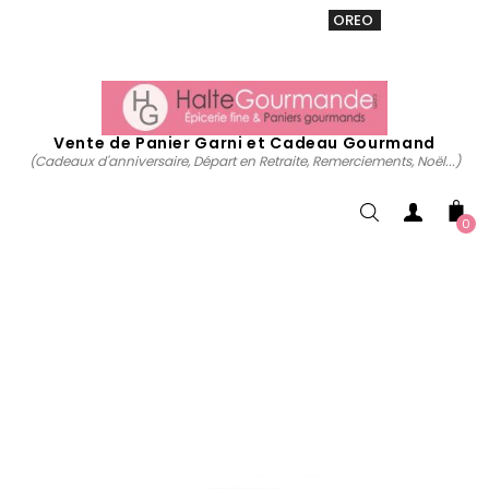
VENTE 20% sur tous. Utiliser le code
OREO
acheter
maintenant
Vente de Panier Garni et Cadeau Gourmand
(Cadeaux d'anniversaire, Départ en Retraite, Remerciements, Noël...)
0