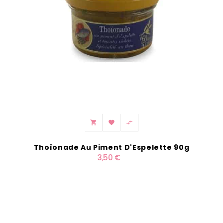



Thoïonade Au Piment D'Espelette 90g
3,50 €