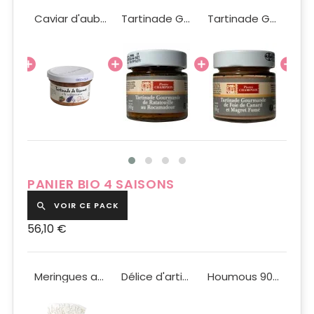
Bloc de foie gras de canard du Sud Ouest 65g IGP
Caviar d'aubergines tomates et herbes de Provence 90g
Tartinade Gourmande de Ratatouille au Rocamadour 100g
Tartinade Gourmande de Foie de Canard et Magret Fumé 100g
PANIER BIO 4 SAISONS
VOIR CE PACK

56,10 €
Croustillants à la noix de coco 100g BIO
Meringues au citron Bio 100g
Délice d'artichauts BIO 90g
Houmous 90g Bio