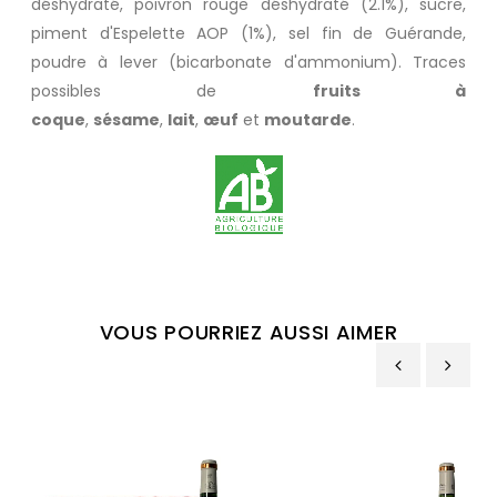
déshydraté, poivron rouge déshydraté (2.1%), sucre,
piment d'Espelette AOP (1%), sel fin de Guérande,
poudre à lever (bicarbonate d'ammonium). Traces
possibles de
fruits à
coque
,
sésame
,
lait
,
œuf
et
moutarde
.
VOUS POURRIEZ AUSSI AIMER
‹
›