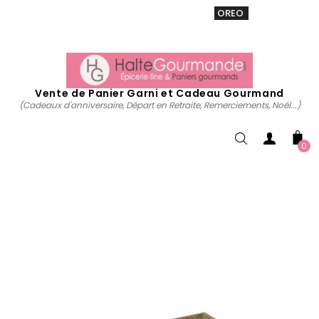
VENTE 20% sur tous. Utiliser le code
OREO
acheter
maintenant
Vente de Panier Garni et Cadeau Gourmand
(Cadeaux d'anniversaire, Départ en Retraite, Remerciements, Noël...)
0