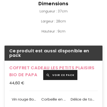
Dimensions
Longueur : 37cm
Largeur : 28cm
Hauteur : 9cm
Ce produit est aussi disponible en
pack
COFFRET CADEAU LES PETITS PLAISIRS
BIO DE PAPA
VOIR CE PACK

44,60 €
Terrine bressane à l'Aligoté BIO 180g
Vin rouge Bordeaux Château de l'Hermitage BIO ABC* 75cl
Corbeille en Bois Panier Gourmand
Délice de tomates séchées BIO 90g