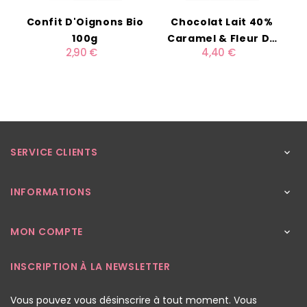
Confit D'Oignons Bio
Chocolat Lait 40%
100g
Caramel & Fleur De
2,90 €
4,40 €
Sel 100g BIO
SERVICE CLIENTS

INFORMATIONS

MON COMPTE

INSCRIPTION À LA NEWSLETTER
Vous pouvez vous désinscrire à tout moment. Vous