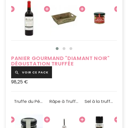
PANIER GOURMAND "DIAMANT NOIR"
DÉGUSTATION TRUFFÉE
VOIR CE PACK

98,25 €
Huile d'Olive à la Truffe noire 250ml
Truffe du Périgord en Morceaux 12g
Râpe à Truffes
Sel à la truffe 110g