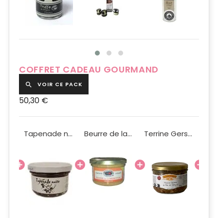
COFFRET CADEAU GOURMAND
VOIR CE PACK

50,30 €
Gaufres pur beurre artisanales 150g
Tapenade noire 90g
Beurre de langoustine 90g
Terrine Gersoise au Floc de Gascogne 180g