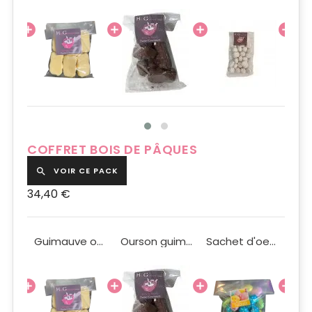
COFFRET BOIS DE PÂQUES
VOIR CE PACK

34,40 €
Coffret bois logo fleur 6 Compartiments
Guimauve ourson blanc 100g
Ourson guimauve au chocolat au lait 100g
Sachet d'oeufs de Pâques 200 g