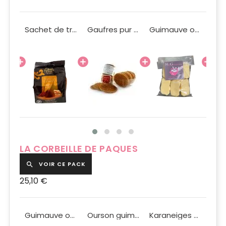
Macarons de Pauline Fraise Pistache Chocolat x3
Sachet de truffes aux éclats de caramel 150g
Gaufres pur beurre artisanales 150g
Guimauve ourson blanc 100g
LA CORBEILLE DE PAQUES
VOIR CE PACK

25,10 €
Panier ovale rouge
Guimauve ourson blanc 100g
Ourson guimauve au chocolat au lait 100g
Karaneiges en sachet 100g