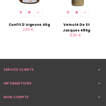






Confit D'oignons 40g
Velouté De St
2,00 €
Jacques 480g
6,50 €
SERVICE CLIENTS

INFORMATIONS

MON COMPTE
