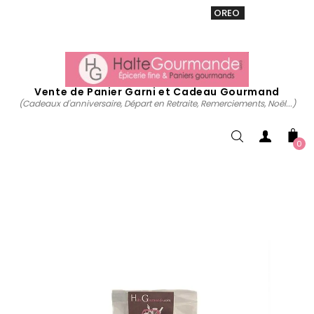
VENTE 20% sur tous. Utiliser le code
OREO
acheter
maintenant
Vente de Panier Garni et Cadeau Gourmand
(Cadeaux d'anniversaire, Départ en Retraite, Remerciements, Noël...)
0