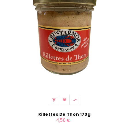



Rillettes De Thon 170g
4,50 €