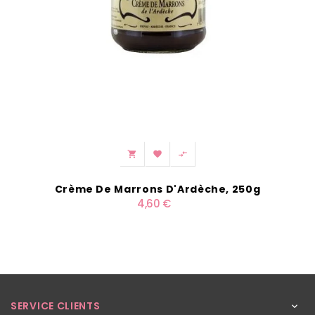



Crème De Marrons D'Ardèche, 250g
4,60 €
SERVICE CLIENTS
