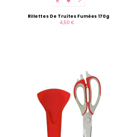



Rillettes De Truites Fumées 170g
4,50 €