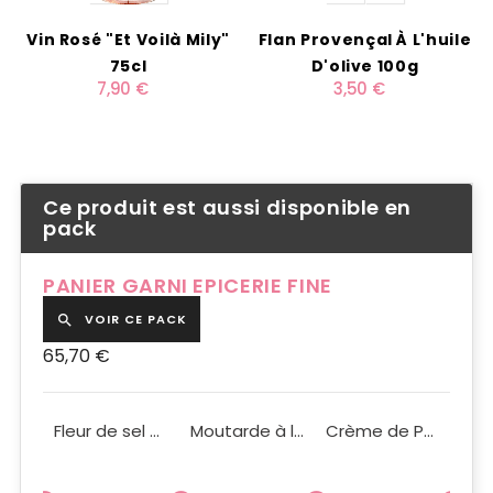
Vin Rosé "Et Voilà Mily"
Flan Provençal À L'huile
75cl
D'olive 100g
7,90 €
3,50 €
Ce produit est aussi disponible en
pack
PANIER GARNI EPICERIE FINE
VOIR CE PACK

65,70 €
Truffe du Périgord en Brisures 12g
Fleur de sel de Guérande 125g
Moutarde à l'ancienne BIO Ma Pincée Bio pot 200g
Crème de Parmesan à la Truffe Noire 90g