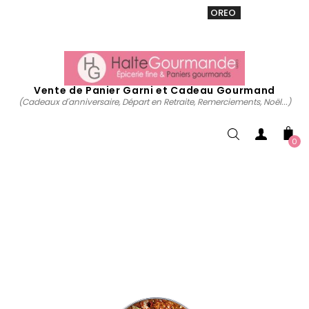
VENTE 20% sur tous. Utiliser le code
OREO
acheter
maintenant
Vente de Panier Garni et Cadeau Gourmand
(Cadeaux d'anniversaire, Départ en Retraite, Remerciements, Noël...)
0