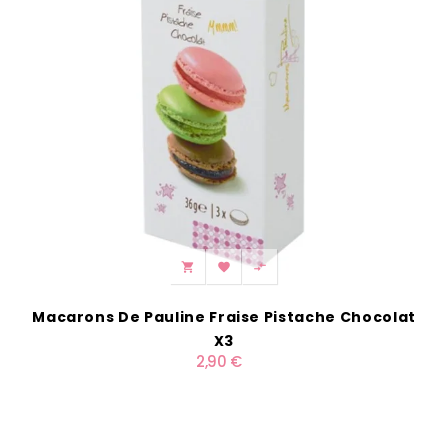



Macarons De Pauline Fraise Pistache Chocolat
X3
2,90 €