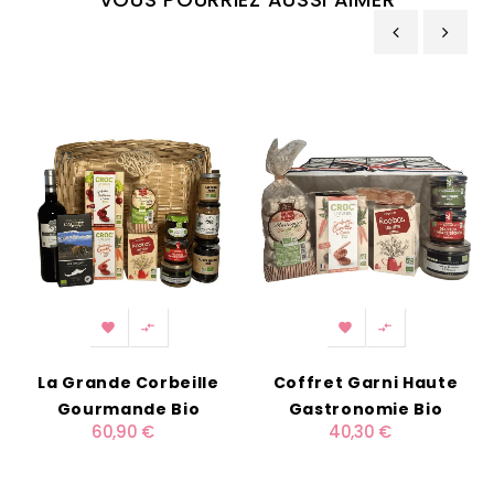
‹
›




La Grande Corbeille
Coffret Garni Haute
Gourmande Bio
Gastronomie Bio
60,90 €
40,30 €