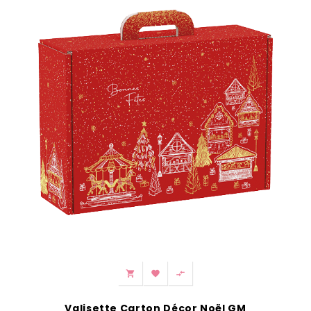



Valisette Carton Décor Noël GM