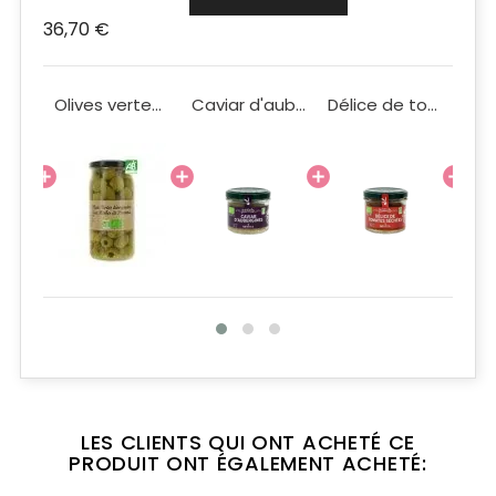
36,70 €
Coffret Fraîcheur Grand Modèle
Olives vertes dénoyautées aux herbes de Provence Bio 340g
Caviar d'aubergines BIO 90g
Délice de tomates séchées BIO 90g
LES CLIENTS QUI ONT ACHETÉ CE
PRODUIT ONT ÉGALEMENT ACHETÉ: