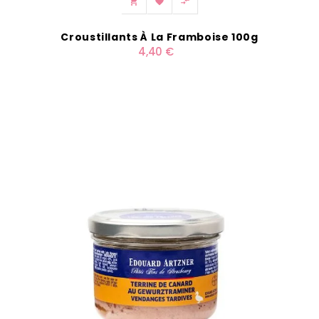



Croustillants À La Framboise 100g
4,40 €