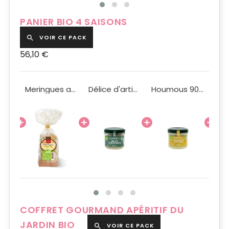
PANIER BIO 4 SAISONS
VOIR CE PACK

56,10 €
Croustillants à la noix de coco 100g BIO
Meringues au citron Bio 100g
Délice d'artichauts BIO 90g
Houmous 90g Bio
COFFRET GOURMAND APÉRITIF DU
JARDIN BIO
VOIR CE PACK
