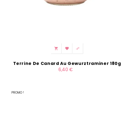



Terrine De Canard Au Gewurztraminer 180g
6,40 €
PROMO !