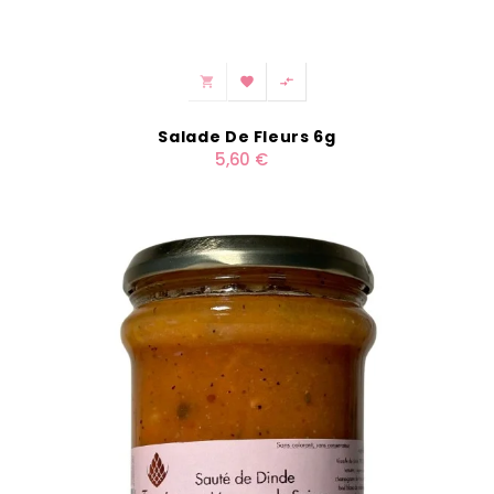



Salade De Fleurs 6g
5,60 €