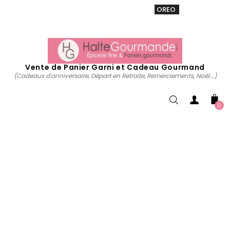
VENTE 20% sur tous. Utiliser le code
OREO
acheter
maintenant
Vente de Panier Garni et Cadeau Gourmand
(Cadeaux d'anniversaire, Départ en Retraite, Remerciements, Noël...)
0