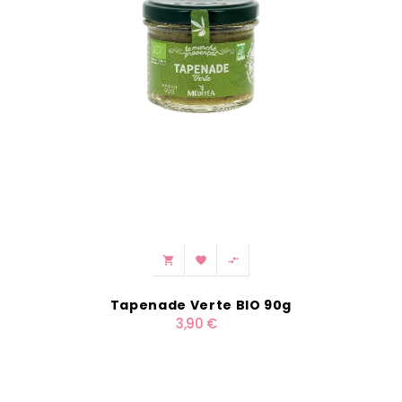



Tapenade Verte BIO 90g
3,90 €