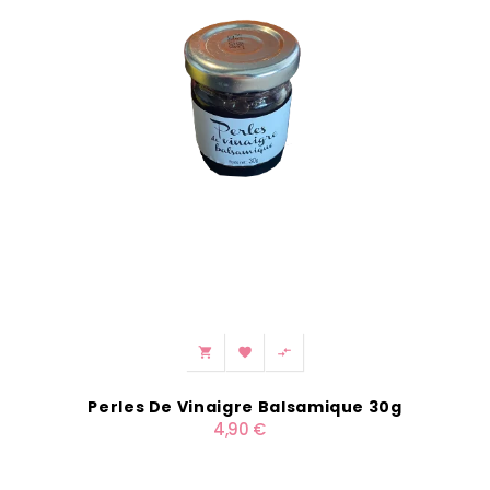



Perles De Vinaigre Balsamique 30g
4,90 €