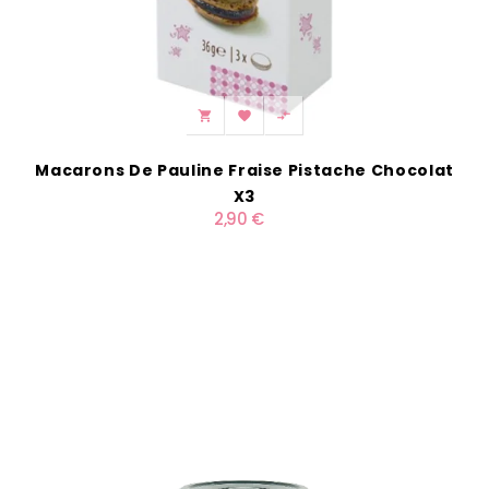



Macarons De Pauline Fraise Pistache Chocolat
X3
2,90 €