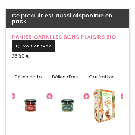
Ce produit est aussi disponible en
pack
PANIER GARNI LES BONS PLAISIRS BIO
VOIR CE PACK

36,80 €
Caviar d'aubergines BIO 90g
Délice de tomates séchées BIO 90g
Délice d'artichauts BIO 90g
Gaufrettes Croc'Légumes carotte et cumin BIO 40g