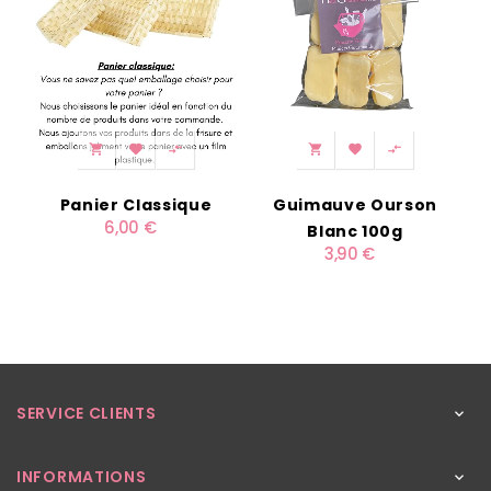






Panier Classique
Guimauve Ourson
6,00 €
Blanc 100g
C
3,90 €
SERVICE CLIENTS

INFORMATIONS
