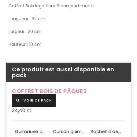
Coffret Bois logo fleur 6 compartiments
Longueur : 32 cm
Largeur : 20 cm
Hauteur : 10 cm
Ce produit est aussi disponible en
pack
COFFRET BOIS DE PÂQUES
VOIR CE PACK

34,40 €
Coffret bois logo fleur 6 Compartiments
Guimauve ourson blanc 100g
Ourson guimauve au chocolat au lait 100g
Sachet d'oeufs de Pâques 200 g