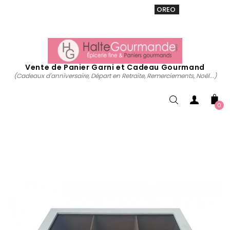
VENTE 20% sur tous. Utiliser le code
OREO
acheter
maintenant
Vente de Panier Garni et Cadeau Gourmand
(Cadeaux d'anniversaire, Départ en Retraite, Remerciements, Noël...)
0