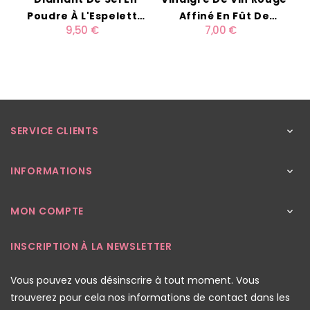
Poudre À L'Espelette
Affiné En Fût De
9,50 €
7,00 €
280g
Chêne 50cl
SERVICE CLIENTS

INFORMATIONS

MON COMPTE

INSCRIPTION À LA NEWSLETTER
Vous pouvez vous désinscrire à tout moment. Vous
trouverez pour cela nos informations de contact dans les