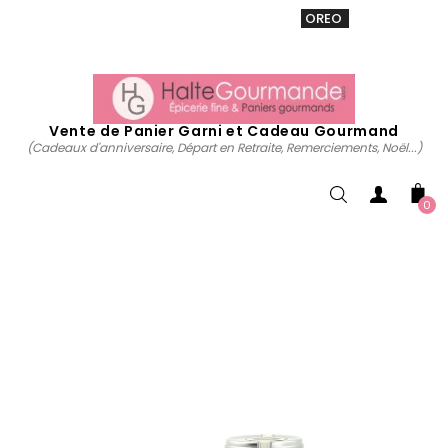
VENTE 20% sur tous. Utiliser le code
OREO
acheter
maintenant
Vente de Panier Garni et Cadeau Gourmand
(Cadeaux d'anniversaire, Départ en Retraite, Remerciements, Noël...)
0