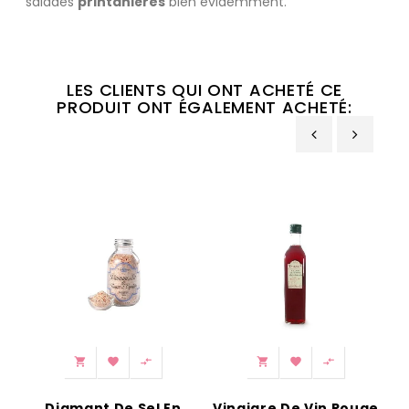
salades
printanières
bien évidemment.
LES CLIENTS QUI ONT ACHETÉ CE
PRODUIT ONT ÉGALEMENT ACHETÉ:
‹
›






Diamant De Sel En
Vinaigre De Vin Rouge