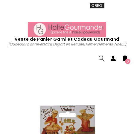
VENTE 20% sur tous. Utiliser le code
OREO
acheter
maintenant
Vente de Panier Garni et Cadeau Gourmand
(Cadeaux d'anniversaire, Départ en Retraite, Remerciements, Noël...)
0