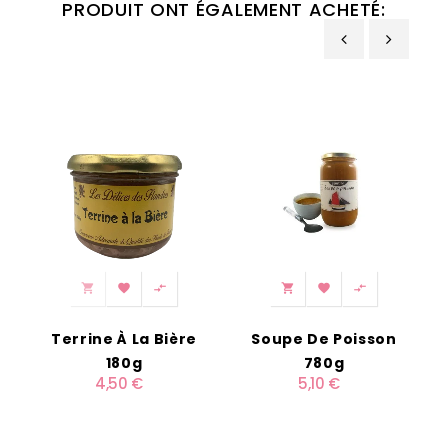
PRODUIT ONT ÉGALEMENT ACHETÉ:
‹
›






Terrine À La Bière
Soupe De Poisson
180g
780g
F
4,50 €
5,10 €