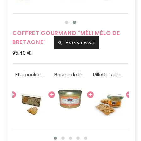
COFFRET GOURMAND "MÉLI MÉLO DE
BRETAGNE"
VOIR CE PACK

95,40 €
Boite en fer de 6 sardines en chocolat 60g
Etui pocket galettes sablées pur beurre 50g
Beurre de langoustine 90g
Rillettes de coquilles st Jacques 90g