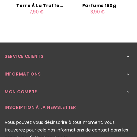
Terre À La Truffe
Parfums 150g
7,90 €
3,90 €
Noire 300G
SERVICE CLIENTS

INFORMATIONS

MON COMPTE

INSCRIPTION À LA NEWSLETTER
Vous pouvez vous désinscrire à tout moment. Vous
trouverez pour cela nos informations de contact dans les