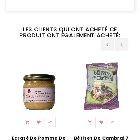
LES CLIENTS QUI ONT ACHETÉ CE
PRODUIT ONT ÉGALEMENT ACHETÉ:
‹
›






Ecrasé De Pomme De
Bêtises De Cambrai 7
M