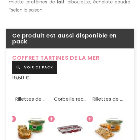
miette, protéines de
lait
, ciboulette, échalote poudre.
*selon la saison
Ce produit est aussi disponible en
pack
COFFRET TARTINES DE LA MER
VOIR CE PACK

16,80 €
Beurre de langoustine 90g
Rillettes de saumon 90g
Corbeille rectangle osier et bois coloris gris avec raphia rouge petit modèle
Rillettes de coquilles st Jacques 90g