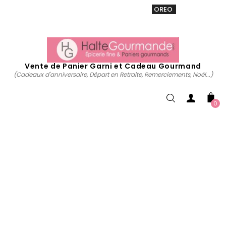
VENTE 20% sur tous. Utiliser le code
OREO
acheter
maintenant
Vente de Panier Garni et Cadeau Gourmand
(Cadeaux d'anniversaire, Départ en Retraite, Remerciements, Noël...)
0