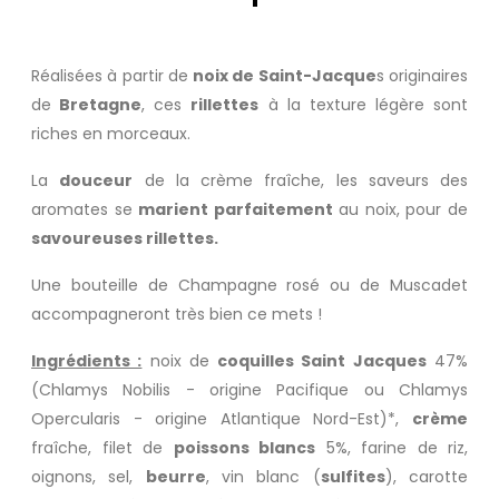
Réalisées à partir de
noix de Saint-Jacque
s originaires
de
Bretagne
, ces
rillettes
à la texture légère sont
riches en morceaux.
La
douceur
de la crème fraîche, les saveurs des
aromates se
marient parfaitement
au noix, pour de
savoureuses rillettes.
Une bouteille de
Champagne rosé
ou de
Muscadet
accompagneront très bien ce mets !
Ingrédients :
noix de
coquilles Saint Jacques
47%
(Chlamys Nobilis - origine Pacifique ou Chlamys
Opercularis - origine Atlantique Nord-Est)*,
crème
fraîche, filet de
poissons blancs
5%, farine de riz,
oignons, sel,
beurre
, vin blanc (
sulfites
), carotte