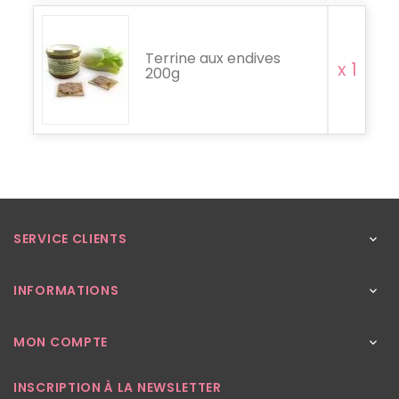
Terrine aux endives
x 1
200g
SERVICE CLIENTS

INFORMATIONS

MON COMPTE

INSCRIPTION À LA NEWSLETTER