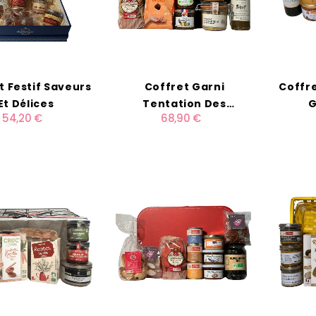
t Festif Saveurs
Coffret Garni
Coffre
Et Délices
Tentation Des
G
54,20 €
68,90 €
Gourmets