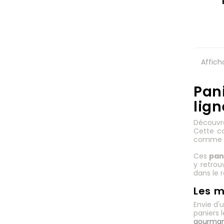
Affich
Pani
lign
Découvre
Cette co
comme
Ces
pan
y retro
dans le r
Les m
Envie d'
paniers 
gourman