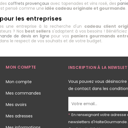
, des
coffrets provençaux
avec tapenades et vins rosé, des
panie
 est pensé comme une
idée cadeau originale et gourmande
.
 pour les entreprises
es une entreprise à la recherche d'un
cadeau client orig
ateurs ? Nos
best sellers
s'adaptent à vos besoins ! Bénéficiez
ande de devis en ligne
pour vos
paniers gourmands entr
ans le respect de vos souhaits et de votre budget.
MON COMPTE
INSCRIPTION À LA NEWSLET
Vous pouvez vous désinscrire
Mon compte
de contact dans les conditions 
Mes commandes
Mes avoirs
*
En renseignant votre adresse 
Mes adresses
newsletters d'HalteGourmande.
Mes informations