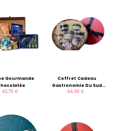
se Gourmande
Coffret Cadeau
hocolatée
Gastronomie Du Sud
43,70 €
64,90 €
Ouest