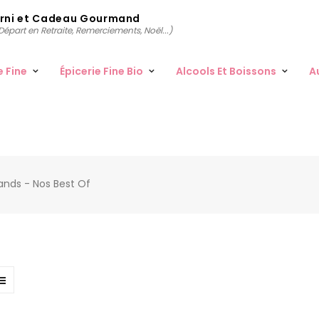
arni et Cadeau Gourmand
épart en Retraite, Remerciements, Noël...)
e Fine
Épicerie Fine Bio
Alcools Et Boissons
A
nds - Nos Best Of