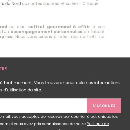
rs du Nord
aux notes sucrées et salées… Chaque
inal
ou d'un
coffret gourmand à offrir
à vos
 d'un
accompagnement personnalisé
en faisant
eprise
. Nous vous aidons à créer des coffrets sur
TER
 à tout moment. Vous trouverez pour cela nos informations
d'utilisation du site.
S'ABONNER
email, vous acceptez de recevoir par courrier électronique les
com et vous avez pris connaissance de notre
Politique de