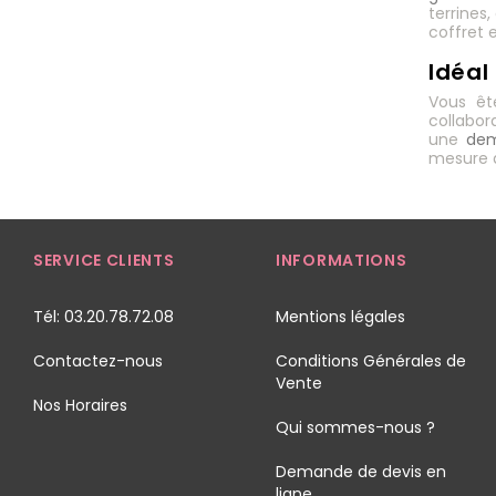
terrines
coffret
Idéal
Vous êt
collabor
une
dem
mesure d
SERVICE CLIENTS
INFORMATIONS
Tél: 03.20.78.72.08
Mentions légales
Contactez-nous
Conditions Générales de
Vente
Nos Horaires
Qui sommes-nous ?
Demande de devis en
ligne