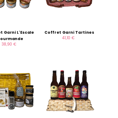
t Garni L'Escale
Coffret Garni Tartines
41,10 €
ourmande
38,90 €