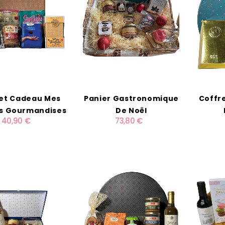
et Cadeau Mes
Panier Gastronomique
Coffr
es Gourmandises
De Noël
40,90 €
73,80 €