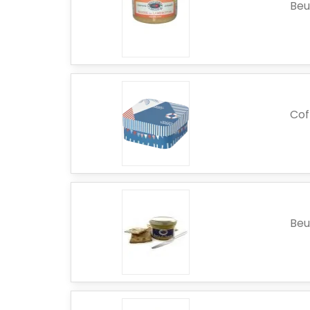
Beu
Cof
Beu