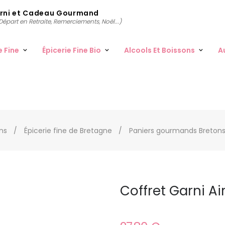
arni et Cadeau Gourmand
épart en Retraite, Remerciements, Noël...)
e Fine
Épicerie Fine Bio
Alcools Et Boissons
A
ons
Épicerie fine de Bretagne
Paniers gourmands Breton
Coffret Garni Ai