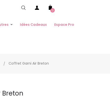
0
utres
Idées Cadeaux
Espace Pro
Coffret Garni Air Breton
s
r Breton