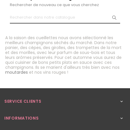
Rechercher de nouveau ce que vous cherchez
A la saison des cueillettes nous avons sélectionné les
meilleurs champignons séchés du marché. Dans notre
panier, des cèpes, des girolles, des trompettes de la mort
et des morilles, avec leur parfum de sous-bois et tous
leurs arômes préservés. Pour cet automne vous aurez de
quoi cuisiner de bons petits plats en sauce avec ces
champignons. Ils se marient d'ailleurs très bien avec nos
moutardes
et nos vins rouges !
SERVICE CLIENTS

INFORMATIONS
