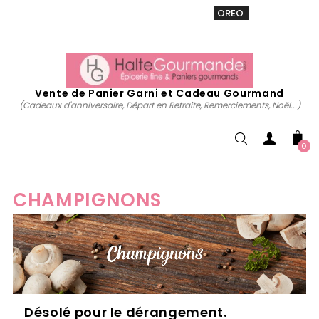
VENTE 20% sur tous. Utiliser le code
OREO
acheter
maintenant
Vente de Panier Garni et Cadeau Gourmand
(Cadeaux d'anniversaire, Départ en Retraite, Remerciements, Noël...)
0
CHAMPIGNONS
Désolé pour le dérangement.