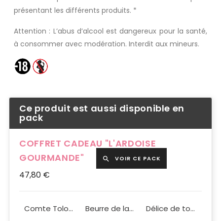
présentant les différents produits. *
Attention : L’abus d’alcool est dangereux pour la santé,
à consommer avec modération. Interdit aux mineurs.
Ce produit est aussi disponible en
pack
COFFRET CADEAU "L'ARDOISE
GOURMANDE"
VOIR CE PACK

47,80 €
Coffret bois ardoise
Comte Tolosan rouge Nuances Occitanes IGP 37,5cl
Beurre de langoustine 90g
Délice de tomates séchées 90g