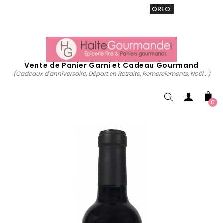
VENTE 20% sur tous. Utiliser le code
OREO
acheter
maintenant
Vente de Panier Garni et Cadeau Gourmand
(Cadeaux d'anniversaire, Départ en Retraite, Remerciements, Noël...)
0