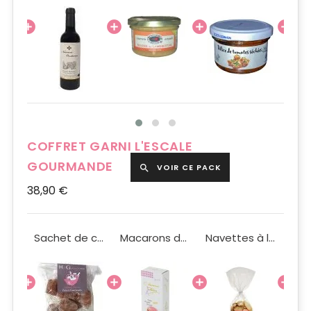
COFFRET GARNI L'ESCALE
GOURMANDE
VOIR CE PACK

38,90 €
Comte Tolosan rouge Nuances Occitanes IGP 37,5cl
Sachet de caramels au beurre salé 100g
Macarons de Pauline Fraise Pistache Chocolat x3
Navettes à la fleur d'oranger 100g