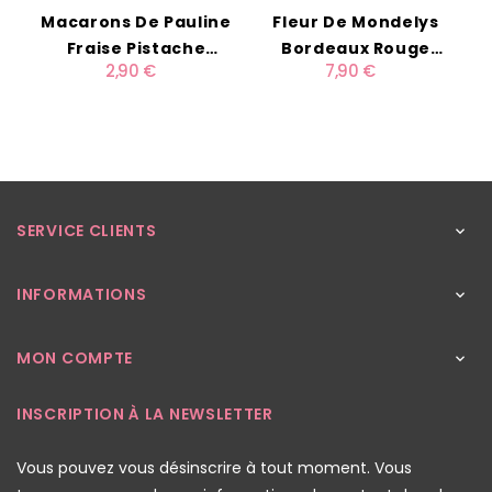
Macarons De Pauline
Fleur De Mondelys
E
Fraise Pistache
Bordeaux Rouge
2,90 €
7,90 €
Chocolat X3
A.B.C.* 75cl
SERVICE CLIENTS

INFORMATIONS

MON COMPTE

INSCRIPTION À LA NEWSLETTER
Vous pouvez vous désinscrire à tout moment. Vous