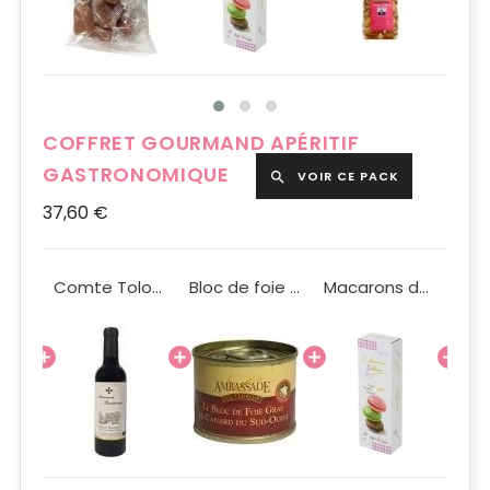
COFFRET GOURMAND APÉRITIF
GASTRONOMIQUE
VOIR CE PACK

37,60 €
Coffret carton rectangle savoureux noir cuivre PM
Comte Tolosan rouge Nuances Occitanes IGP 37,5cl
Bloc de foie gras de canard du Sud-Ouest IGP 65g
Macarons de Pauline Fraise Pistache Chocolat x3