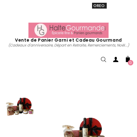
VENTE 20% sur tous. Utiliser le code
OREO
acheter
maintenant
Vente de Panier Garni et Cadeau Gourmand
(Cadeaux d'anniversaire, Départ en Retraite, Remerciements, Noël...)
0