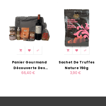
‹
›






Panier Gourmand
Sachet De Truffes
Découverte Des
Nature 150g
66,40 €
3,90 €
Terroirs