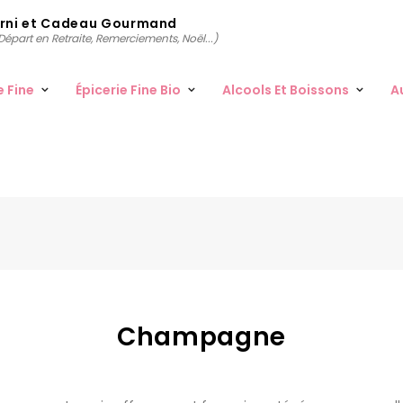
arni et Cadeau Gourmand
épart en Retraite, Remerciements, Noël...)
e Fine
Épicerie Fine Bio
Alcools Et Boissons
A
Champagne