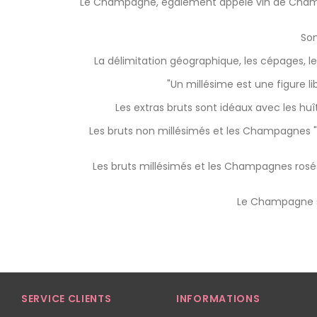
Le Champagne, également appelé vin de Champag
Son
La délimitation géographique, les cépages, l
"Un millésime est une figure li
Les extras bruts sont idéaux avec les huît
Les
bruts
non millésimés et les
Champagnes "b
Les
bruts millésimés
et les
Champagnes rosé
Le Champagne s
SERVICE CLIENTS
INFORMATIONS