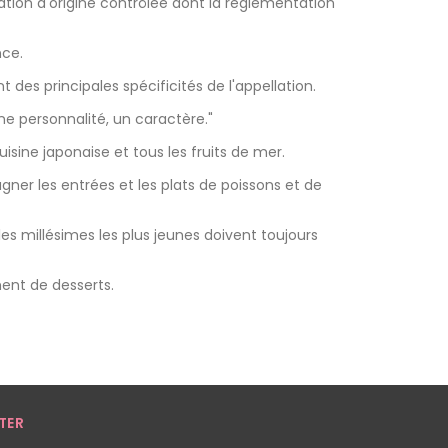
ion d'origine contrôlée dont la réglementation
nce.
es principales spécificités de l'appellation.
une personnalité, un caractère."
uisine japonaise et tous les fruits de mer.
er les entrées et les plats de poissons et de
es millésimes les plus jeunes doivent toujours
ment de
desserts
.
TER