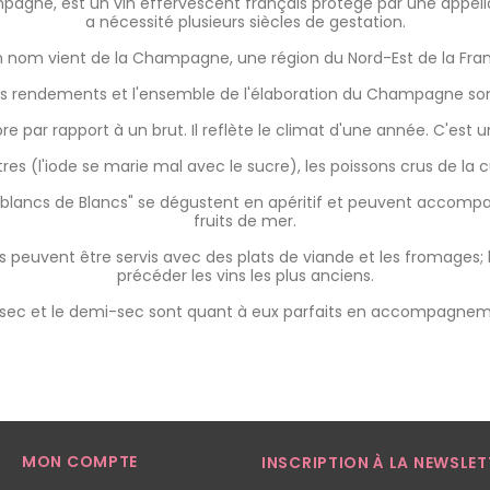
ne, est un vin effervescent français protégé par une appellat
a nécessité plusieurs siècles de gestation.
 nom vient de la Champagne, une région du Nord-Est de la Fra
es rendements et l'ensemble de l'élaboration du Champagne sont d
bre par rapport à un brut. Il reflète le climat d'une année. C'est 
res (l'iode se marie mal avec le sucre), les poissons crus de la c
lancs de Blancs"
se dégustent en
apéritif
et peuvent accompagn
fruits de mer.
s
peuvent être servis avec des plats de viande et les fromages; l
précéder
les vins
les plus anciens.
ec et le demi-sec sont quant à eux parfaits en accompagne
MON COMPTE
INSCRIPTION À LA NEWSLET