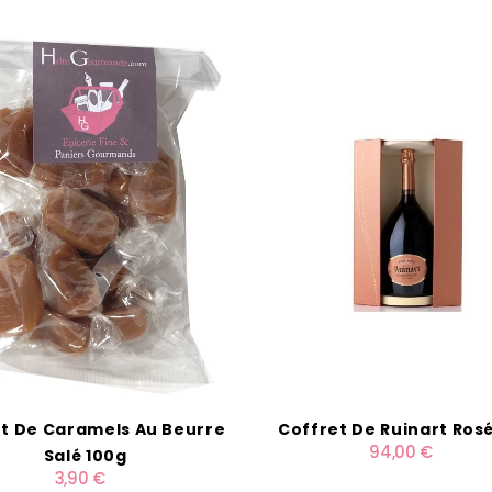
t De Caramels Au Beurre
Coffret De Ruinart Rosé
94,00 €
Salé 100g
3,90 €