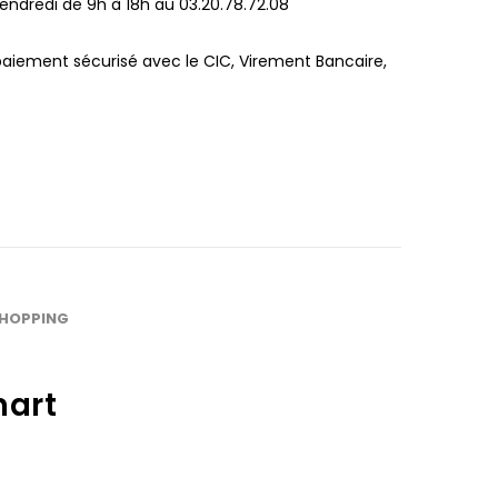
endredi de 9h à 18h au 03.20.78.72.08
paiement sécurisé avec le CIC, Virement Bancaire,
SHOPPING
nart