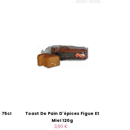
‹
›
 75cl
Toast De Pain D'épices Figue Et
Boîte 
Miel 120g
3,90 €