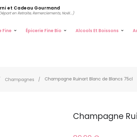
arni et Cadeau Gourmand
épart en Retraite, Remerciements, Noël...)
e Fine
Épicerie Fine Bio
Alcools Et Boissons
A
Champagne Ruinart Blanc de Blancs 75cl
Champagnes
Champagne Ruin