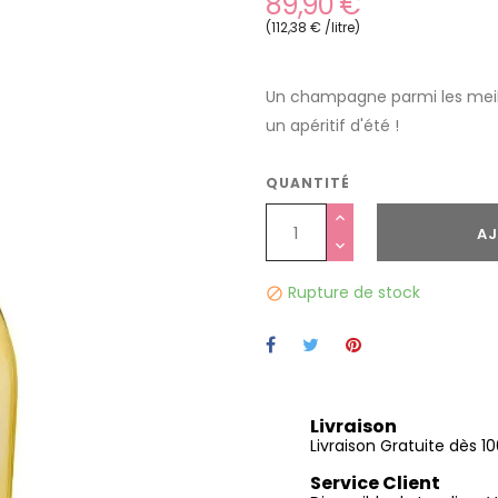
89,90 €
(112,38 € /litre)
Un champagne parmi les meille
un apéritif d'été !
QUANTITÉ
AJ
Rupture de stock

Livraison
Livraison Gratuite dès 
Service Client