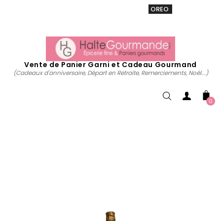
VENTE 20% sur tous. Utiliser le code
OREO
acheter
maintenant
Vente de Panier Garni et Cadeau Gourmand
(Cadeaux d'anniversaire, Départ en Retraite, Remerciements, Noël...)
0