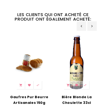
LES CLIENTS QUI ONT ACHETÉ CE
PRODUIT ONT ÉGALEMENT ACHETÉ:
‹
›






Gaufres Pur Beurre
Bière Blonde La
T
Artisanales 150g
Choulette 33cl