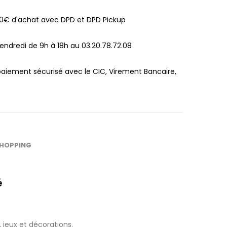
100€ d'achat avec DPD et DPD Pickup
endredi de 9h à 18h au 03.20.78.72.08
paiement sécurisé avec le CIC, Virement Bancaire,
SHOPPING
é
,
jeux
et décorations.