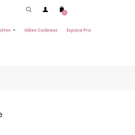
0
utres
Idées Cadeaux
Espace Pro
e