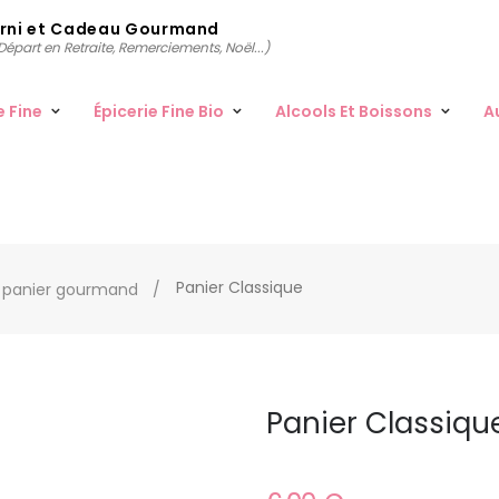
arni et Cadeau Gourmand
épart en Retraite, Remerciements, Noël...)
e Fine
Épicerie Fine Bio
Alcools Et Boissons
A
Panier Classique
 panier gourmand
Panier Classiqu