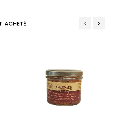
T ACHETÉ:
‹
›