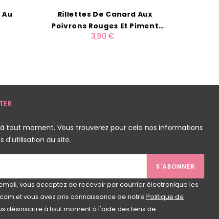
 Au
Rillettes De Canard Aux
Sachet 
Poivrons Rouges Et Piment
M
3,90 €
D'Espelette 90g
TER
 à tout moment. Vous trouverez pour cela nos informations
d'utilisation du site.
S'ABONNER
email, vous acceptez de recevoir par courrier électronique les
com et vous avez pris connaissance de notre
Politique de
s désinscrire à tout moment à l'aide des liens de