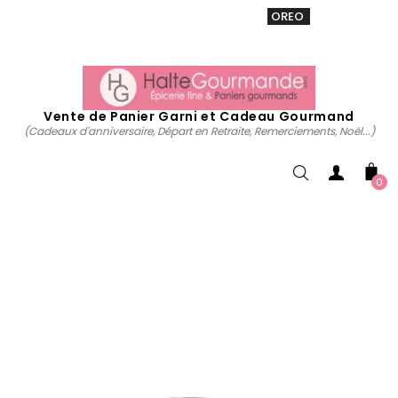
VENTE 20% sur tous. Utiliser le code
OREO
acheter
maintenant
Vente de Panier Garni et Cadeau Gourmand
(Cadeaux d'anniversaire, Départ en Retraite, Remerciements, Noël...)
0