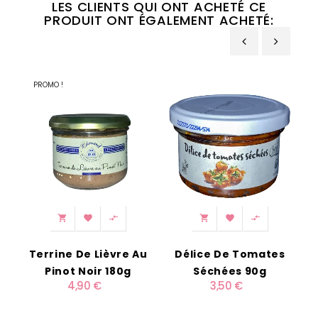
LES CLIENTS QUI ONT ACHETÉ CE
PRODUIT ONT ÉGALEMENT ACHETÉ:
‹
›
PROMO !






Terrine De Lièvre Au
Délice De Tomates
C
Pinot Noir 180g
Séchées 90g
4,90 €
3,50 €