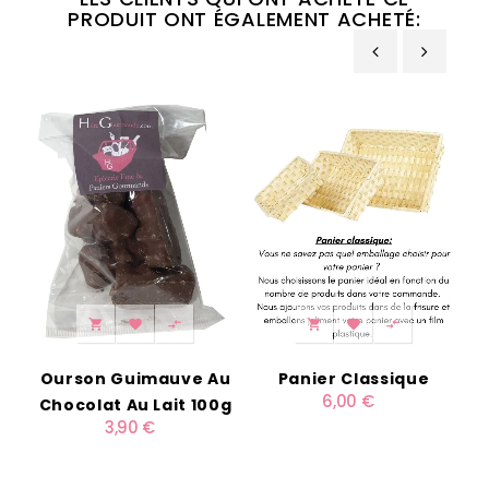
PRODUIT ONT ÉGALEMENT ACHETÉ:
‹
›






Ourson Guimauve Au
Panier Classique
6,00 €
Chocolat Au Lait 100g
3,90 €