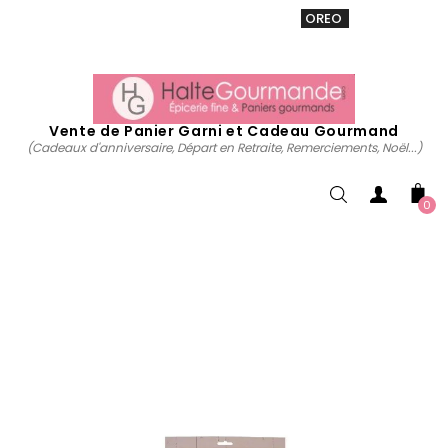
VENTE 20% sur tous. Utiliser le code
OREO
acheter
maintenant
Vente de Panier Garni et Cadeau Gourmand
(Cadeaux d'anniversaire, Départ en Retraite, Remerciements, Noël...)
0