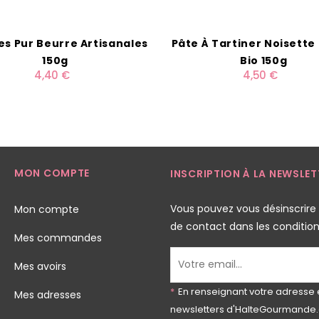
s Pur Beurre Artisanales
Pâte À Tartiner Noisett
150g
Bio 150g
4,40 €
4,50 €
MON COMPTE
INSCRIPTION À LA NEWSLET
Vous pouvez vous désinscrire
Mon compte
de contact dans les conditions 
Mes commandes
Mes avoirs
*
En renseignant votre adresse 
Mes adresses
newsletters d'HalteGourmande.