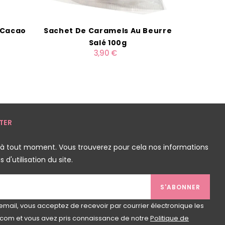
e Cacao
Sachet De Caramels Au Beurre
Croust
Salé 100g
3,90 €
TER
 à tout moment. Vous trouverez pour cela nos informations
d'utilisation du site.
S'ABONNER
email, vous acceptez de recevoir par courrier électronique les
com et vous avez pris connaissance de notre
Politique de