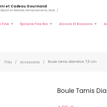
arni et Cadeau Gourmand
épart en Retraite, Remerciements, Noël...)
e Fine
Épicerie Fine Bio
Alcools Et Boissons
A
Boule tamis diamètre 7,5 cm
Thés
Accessoires
Boule Tamis Di