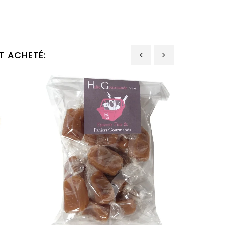
T ACHETÉ:
‹
›