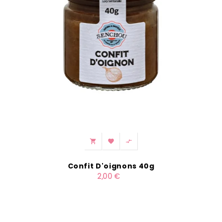



Confit D'oignons 40g
2,00 €