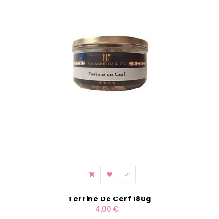



Terrine De Cerf 180g
4,00 €