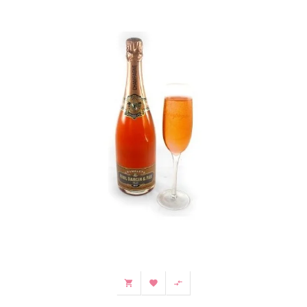


