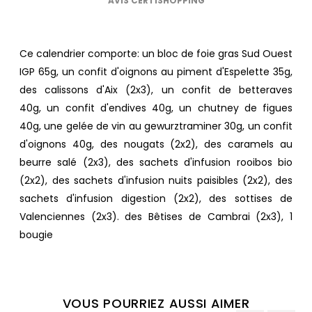
AVIS CERTISHOPPING
Ce calendrier comporte:
un bloc de foie gras Sud Ouest
IGP 65g,
un confit d'oignons au piment d'Espelette 35g
,
des calissons d'Aix (2x3)
,
un confit de betteraves
40g,
un confit d'endives 40g,
un chutney de figues
40g
,
une gelée de vin au gewurztraminer 30g,
un confit
d'oignons 40g,
des nougats (2x2),
des caramels au
beurre salé (2x3)
,
des sachets d'infusion rooibos bio
(2x2)
,
des sachets d'infusion nuits paisibles (2x2)
,
des
sachets d'infusion digestion (2x2)
,
des sottises de
Valenciennes (2x3)
.
des Bêtises de Cambrai (2x3)
, 1
bougie
VOUS POURRIEZ AUSSI AIMER