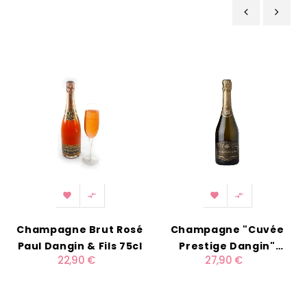
‹
›




Champagne Brut Rosé
Champagne "Cuvée
Paul Dangin & Fils 75cl
Prestige Dangin"
22,90 €
27,90 €
Millésimé 75cl