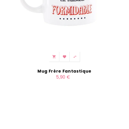



Mug Frère Fantastique
5,90 €