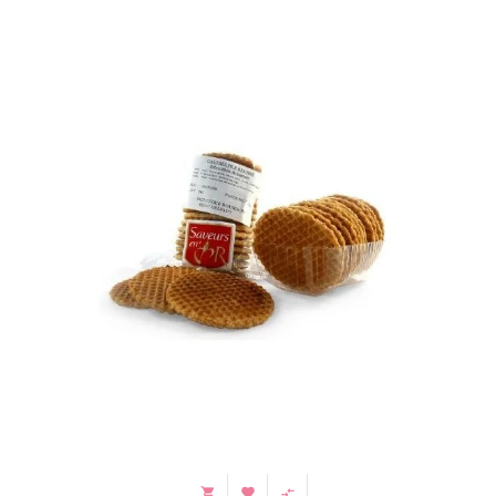


