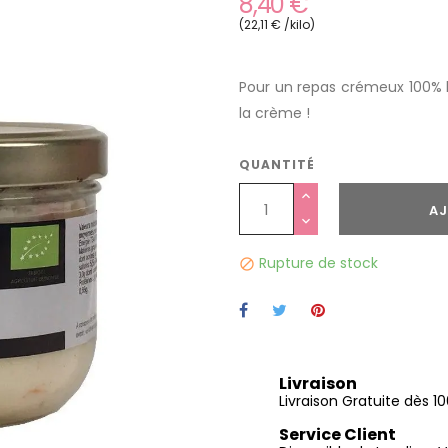
8,40 €
(22,11 € /kilo)
Pour un repas crémeux 100% b
la crème !
QUANTITÉ
AJ
Rupture de stock

Livraison
Livraison Gratuite dès 
Service Client