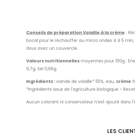
Conseils de préparation Volaille à la crème
: Ré
bocal pour le réchauffer au micro ondes 4 à 5 min, 
doux avec un couvercle.
Valeurs nutritionnelles
moyennes pour 100g : Energ
9,7g, Sel 0,66g.
Ingrédients :
viande de volaille* 55%, eau,
crème
f
*Ingrédients issus de l'agriculture biologique - Rece
Aucun colorant ni conservateur n'est ajouté dans l'é
LES CLIE