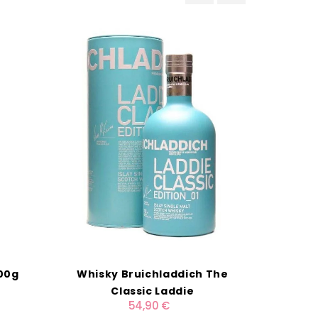
‹
›
00g
Whisky Bruichladdich The
Velout
Classic Laddie
54,90 €