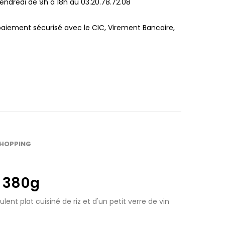
endredi de 9h à 18h au 03.20.78.72.08
paiement sécurisé avec le CIC, Virement Bancaire,
SHOPPING
o 380g
ent plat cuisiné de riz et d'un petit verre de vin