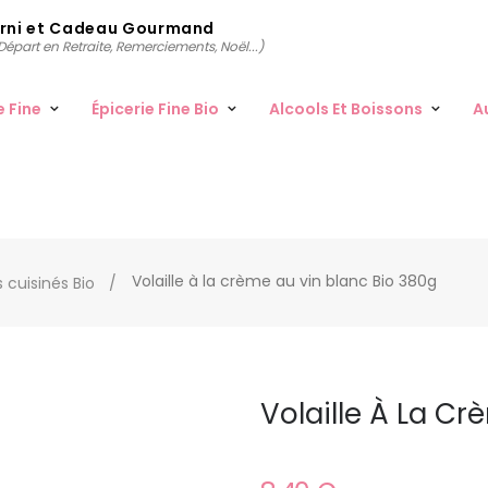
arni et Cadeau Gourmand
épart en Retraite, Remerciements, Noël...)
e Fine
Épicerie Fine Bio
Alcools Et Boissons
A
Volaille à la crème au vin blanc Bio 380g
s cuisinés Bio
Volaille À La C