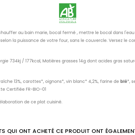
chauffer au bain marie, bocal fermé , mettre le bocal dans l'eau 
selon la puissance de votre four, sans le couvercle. Versez le c
ie 734kj / 177kcal, Matières grasses 14g dont acides gras saturé
raîche 13%, carottes*, oignons*, vin blanc* 4,2%, farine de
blé
*, 
tte Certifiée FR-BIO-01
laboration de ce plat cuisiné.
NTS QUI ONT ACHETÉ CE PRODUIT ONT ÉGALEMEN