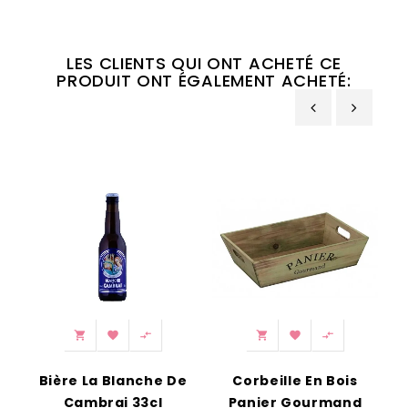
LES CLIENTS QUI ONT ACHETÉ CE
PRODUIT ONT ÉGALEMENT ACHETÉ:
‹
›






Bière La Blanche De
Corbeille En Bois
M
Cambrai 33cl
Panier Gourmand