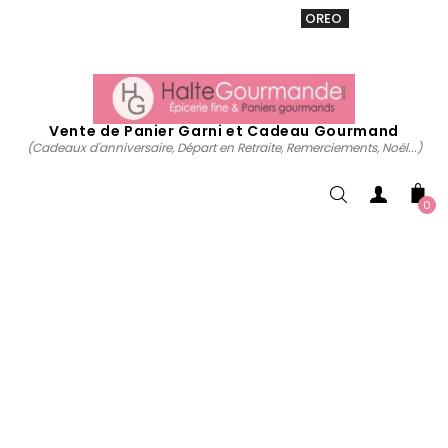
VENTE 20% sur tous. Utiliser le code
OREO
acheter
maintenant
Vente de Panier Garni et Cadeau Gourmand
(Cadeaux d'anniversaire, Départ en Retraite, Remerciements, Noël...)
0