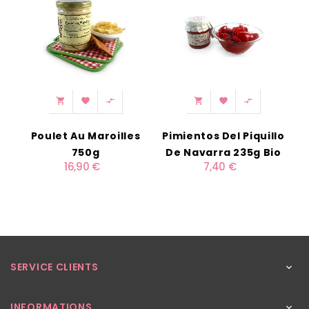






Poulet Au Maroilles
Pimientos Del Piquillo
750g
De Navarra 235g Bio
16,90 €
7,40 €
SERVICE CLIENTS

INFORMATIONS
