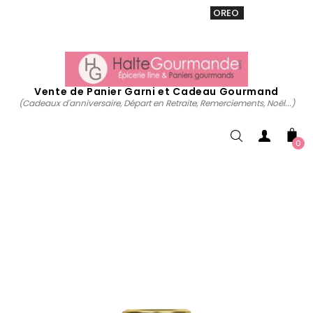
VENTE 20% sur tous. Utiliser le code
OREO
acheter
maintenant
Vente de Panier Garni et Cadeau Gourmand
(Cadeaux d'anniversaire, Départ en Retraite, Remerciements, Noël...)
0