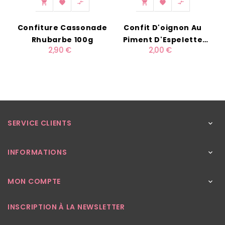






Confiture Cassonade
Confit D'oignon Au
Rhubarbe 100g
Piment D'Espelette
2,90 €
2,00 €
40g
SERVICE CLIENTS

INFORMATIONS

MON COMPTE

INSCRIPTION À LA NEWSLETTER