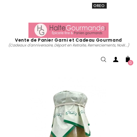
VENTE 20% sur tous. Utiliser le code
OREO
acheter
maintenant
Vente de Panier Garni et Cadeau Gourmand
(Cadeaux d'anniversaire, Départ en Retraite, Remerciements, Noël...)
0