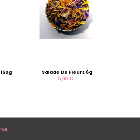
 150g
Salade De Fleurs 6g
Macaro
5,60 €
Pi
TER