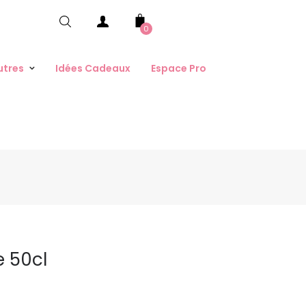
0
utres
Idées Cadeaux
Espace Pro
e 50cl