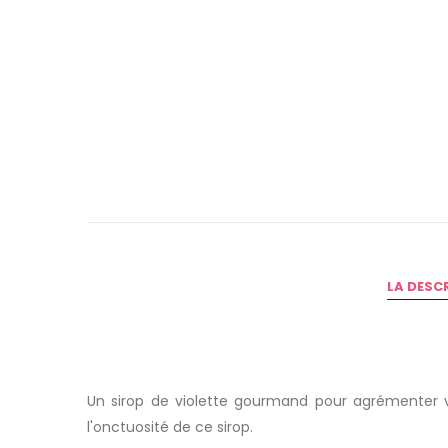
LA DESC
Un
sirop de violette gourmand
pour agrémenter vo
l'
onctuosité
de ce sirop.