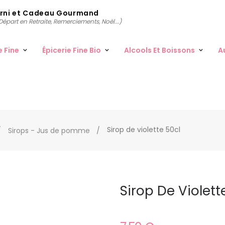
arni et Cadeau Gourmand
épart en Retraite, Remerciements, Noël...)
e Fine
Épicerie Fine Bio
Alcools Et Boissons
A
Sirop de violette 50cl
Sirops - Jus de pomme
Sirop De Violett