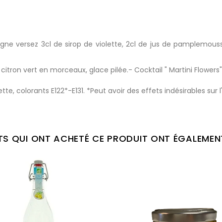
mpagne versez 3cl de sirop de violette, 2cl de jus de pample
te, citron vert en morceaux, glace
pilée.-
Cocktail " Martini
Flowers
te, colorants E122*-E131. *Peut avoir des effets indésirables sur l
NTS QUI ONT ACHETÉ CE PRODUIT ONT ÉGALEMEN